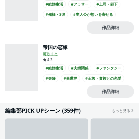
#結婚生活
#アラサー
#上司・部下
#俺様・S彼
#主人公が想いを寄せる
#社長との恋愛
#王子様系男子
作品詳細
#主人公が30代女性
#主人公が会社員
#スーツ
帝国の恋嫁
可歌まと
4.3
#結婚生活
#夫婦関係
#ファンタジー
#夫婦
#異世界
#王族・貴族との恋愛
#爽やかイケメン
#王子様系男子
作品詳細
#黒髪男子
編集部PICK UPシーン (359件)
もっと見る