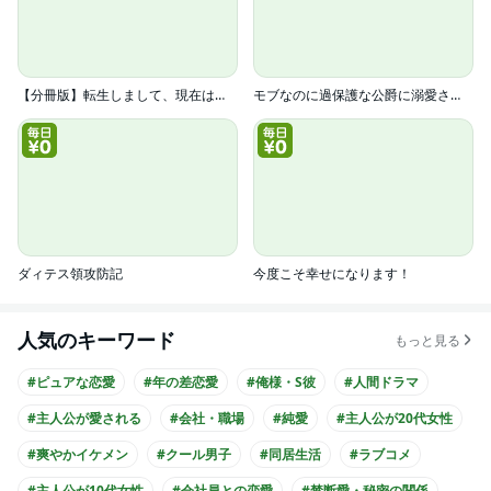
【分冊版】転生しまして、現在は侍女でございます。
モブなのに過保護な公爵に溺愛されています【単行本版】
ダィテス領攻防記
今度こそ幸せになります！
人気のキーワード
もっと見る
#ピュアな恋愛
#年の差恋愛
#俺様・S彼
#人間ドラマ
#主人公が愛される
#会社・職場
#純愛
#主人公が20代女性
#爽やかイケメン
#クール男子
#同居生活
#ラブコメ
#主人公が10代女性
#会社員との恋愛
#禁断愛・秘密の関係