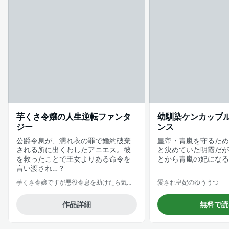
芋くさ令嬢の人生逆転ファンタ
幼馴染ケンカップ
ジー
ンス
公爵令息が、濡れ衣の罪で婚約破棄
皇帝・青嵐を守るため
される所に出くわしたアニエス。彼
と決めていた明霞だが
を救ったことで王女よりある命令を
とから青嵐の妃になる
言い渡され…？
芋くさ令嬢ですが悪役令息を助けたら気に入られました
愛され皇妃のゆううつ
作品詳細
無料で読