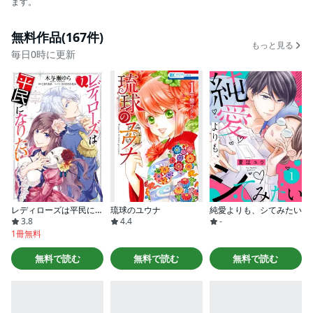
ます。
無料作品(167件)
もっと見る
毎日0時に更新
レディローズは平民になりたい
琉球のユウナ
純愛よりも、シてみたい
3.8
4.4
-
1冊無料
無料で読む
無料で読む
無料で読む