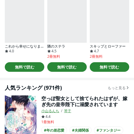
これから幸せになります！ 虐げられ令嬢ですが敵対国の公爵様に何故か溺愛されてます（分冊版）
隣のステラ
スキップとローファー
4.0
4.5
4.7
2冊無料
2冊無料
無料で読む
無料で読む
無料で読む
人気ランキング (971件)
もっと見る
空っぽ聖女として捨てられたはずが、嫁
ぎ先の皇帝陛下に溺愛されています
小山るんち
琴子
4.4
1冊無料
#年の差恋愛
#夫婦関係
#ファンタジー