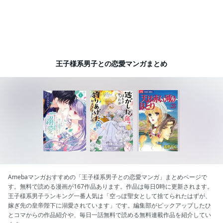
王子様系男子との恋愛マンガまとめ
Amebaマンガおすすめの「王子様系男子との恋愛マンガ」まとめページで
す。無料で読める漫画が167作品あります。作品は毎日0時に更新されます。
王子様系男子ランキング一番人気は「空っぽ聖女として捨てられたはずが、
嫁ぎ先の皇帝陛下に溺愛されています」です。編集部がピックアップしたひ
とコマからの作品紹介や、毎日一話無料で読める無料連載作品を紹介してい