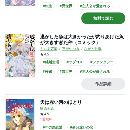
#転生
#異世界
#主人公が愛される
#王族・貴族との恋愛
#王子様系男子
無料で読む
#犬系男子
#主人公が10代女性
逃がした魚は大きかったが釣りあげた魚
が大きすぎた件（コミック）
ももよ万葉
三登いつき
ながと牡蠣
4.5
#結婚生活
#ラブコメ
#ファンタジー
#許嫁
#異世界
#主人公が愛される
#王族・貴族との恋愛
#王子様系男子
作品詳細
#コミカライズ化
天は赤い河のほとり
篠原千絵
4.5
1冊無料
#年の差恋愛
#身分違いの恋