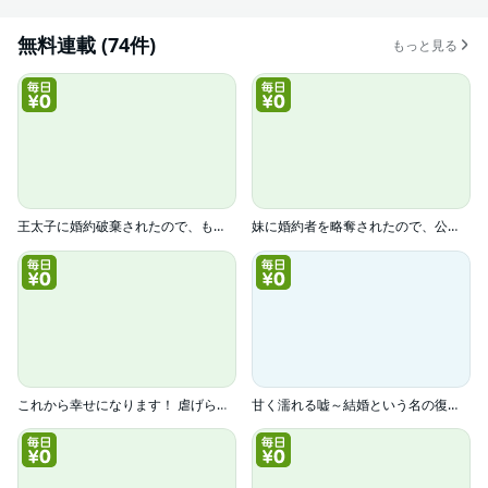
無料連載 (74件)
もっと見る
王太子に婚約破棄されたので、もうバカのふりはやめようと思います
妹に婚約者を略奪されたので、公爵家の後輩と偽装婚約したら何故か溺愛されています。
これから幸せになります！ 虐げられ令嬢ですが敵対国の公爵様に何故か溺愛されてます（分冊版）
甘く濡れる嘘～結婚という名の復讐～