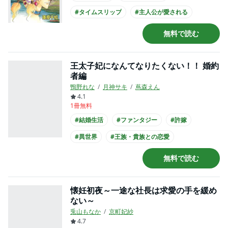
#タイムスリップ
#主人公が愛される
#王子様との恋愛
#王子様系男子
無料で読む
#小学館漫画賞
#主人公が10代女性
#主人公が中学生
王太子妃になんてなりたくない！！ 婚約
者編
鴨野れな
月神サキ
蔦森えん
4.1
1冊無料
#結婚生活
#ファンタジー
#許嫁
#異世界
#王族・貴族との恋愛
#王子様系男子
#コミカライズ化
無料で読む
懐妊初夜～一途な社長は求愛の手を緩め
ない～
兎山もなか
京町妃紗
4.7