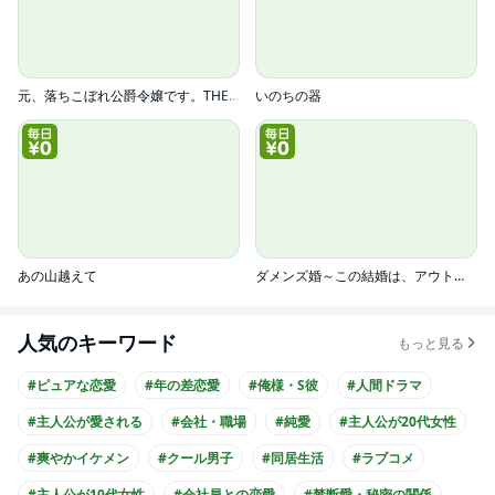
元、落ちこぼれ公爵令嬢です。THE COMIC
いのちの器
あの山越えて
ダメンズ婚～この結婚は、アウトですか？～
人気のキーワード
もっと見る
#ピュアな恋愛
#年の差恋愛
#俺様・S彼
#人間ドラマ
#主人公が愛される
#会社・職場
#純愛
#主人公が20代女性
#爽やかイケメン
#クール男子
#同居生活
#ラブコメ
#主人公が10代女性
#会社員との恋愛
#禁断愛・秘密の関係