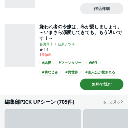
#王子様との恋愛
#爽やかイケメン
作品詳細
#主人公が10代女性
#主人公が高校生
嫌われ者の令嬢は、私が愛しましょう。
～いまさら溺愛してきても、もう遅いで
す！～
暮田呉子
藍原ナツキ
4.4
1冊無料
#純愛
#ファンタジー
#転生
#幼なじみ
#異世界
#主人公が愛される
#王族・貴族との恋愛
#爽やかイケメン
無料で読む
#コミカライズ化
編集部PICK UPシーン (705件)
もっと見る