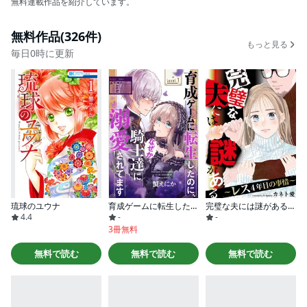
無料連載作品を紹介しています。
無料作品(326件)
もっと見る
毎日0時に更新
琉球のユウナ
育成ゲームに転生したのに、なぜか騎士達に溺愛されてます［1話売り］
完璧な夫には謎がある～レス4年目の事情～
4.4
-
-
3冊無料
無料で読む
無料で読む
無料で読む