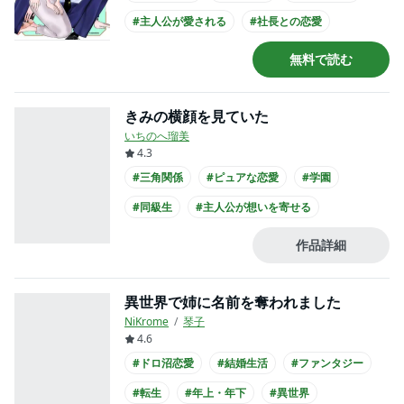
#主人公が愛される
#社長との恋愛
#爽やかイケメン
#主人公が20代女性
無料で読む
#主人公が会社員
#黒髪男子
きみの横顔を見ていた
いちのへ瑠美
4.3
#三角関係
#ピュアな恋愛
#学園
#同級生
#主人公が想いを寄せる
#高校生との恋愛
#爽やかイケメン
作品詳細
#主人公が10代女性
#主人公が高校生
異世界で姉に名前を奪われました
NiKrome
琴子
4.6
#ドロ沼恋愛
#結婚生活
#ファンタジー
#転生
#年上・年下
#異世界