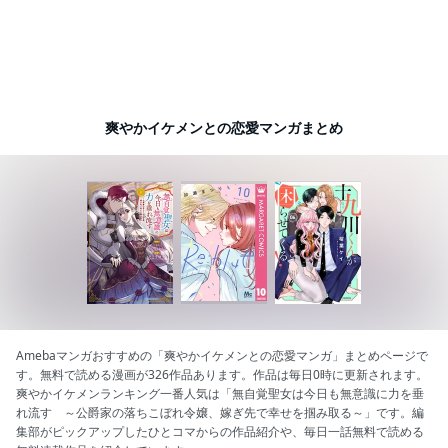
爽やかイケメンとの恋愛マンガまとめ
Amebaマンガおすすめの「爽やかイケメンとの恋愛マンガ」まとめページで
す。無料で読める漫画が326作品あります。作品は毎日0時に更新されます。
爽やかイケメンランキング一番人気は「無自覚聖女は今日も無意識に力を垂
れ流す ～公爵家の落ちこぼれ令嬢、嫁ぎ先で幸せを掴み取る～」です。編
集部がピックアップしたひとコマからの作品紹介や、毎日一話無料で読める