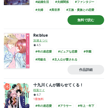
#結婚生活
#夫婦関係
#ファンタジー
#夫婦
#異世界
#王族・貴族との恋愛
#爽やかイケメン
#主人公が10代女性
無料で読む
#コミカライズ化
Re:blue
加瀬まつり
4.5
#年の差恋愛
#ピュアな恋愛
#学園
#同級生
#主人公が愛される
#高校生との恋愛
#爽やかイケメン
作品詳細
#犬系男子
#主人公が20代女性
#主人公が高校生
十九川くんが困らせてくる！
桜葉ケイ
4.7
1冊無料
#年の差恋愛
#アラサー
#年上・年下