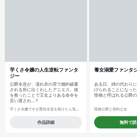
芋くさ令嬢の人生逆転ファンタ
養女溺愛ファンタ
ジー
公爵令息が、濡れ衣の罪で婚約破棄
ある日、姉の代わりに
される所に出くわしたアニエス。彼
げられることになった
を救ったことで王女よりある命令を
怪物と呼ばれる公爵の
言い渡され…？
芋くさ令嬢ですが悪役令息を助けたら気に入られました
怪物公爵と契約公女
作品詳細
無料で読