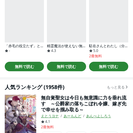
「赤毛の役立たず」とクビになった魔力なしの魔女ですが、「薬草の知識がハンパない！」と王立研究所に即採用されました。[ばら売り]
精霊魔法が使えない無能だと婚約破棄されたので、義妹の奴隷になるより追放を選びました
駐在さんとわたし（分冊版）
-
4.3
5.0
2冊無料
無料で読む
無料で読む
無料で読む
人気ランキング (1958件)
もっと見る
無自覚聖女は今日も無意識に力を垂れ流
す ～公爵家の落ちこぼれ令嬢、嫁ぎ先
で幸せを掴み取る～
えとうヨナ
あーもんど
あんべよしろう
4.1
2冊無料