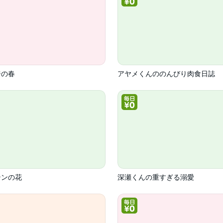
ジの春
アヤメくんののんびり肉食日誌
テンの花
深瀬くんの重すぎる溺愛