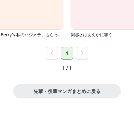
comic Berry's 私のハジメテ、もらってください。～始まりは業務命令～【分冊版】
刹那さはあえかに響く
1
1 / 1
先輩・後輩マンガまとめに戻る