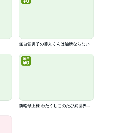
無自覚男子の蓼丸くんは油断ならない
前略母上様 わたくしこのたび異世界転生いたしまして、悪役令嬢になりました コミック版（分冊版）