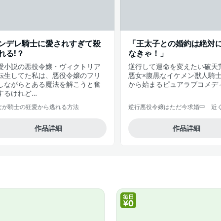
ンデレ騎士に愛されすぎて殺
「王太子との婚約は絶対
れる!？
なきゃ！」
愛小説の悪役令嬢・ヴィクトリア
逆行して運命を変えたい破天
転生してた私は、悪役令嬢のフリ
悪女×腹黒なイケメン獣人騎
しながらとある魔法を解こうと奮
から始まるピュアラブコメデ
するけれど…
女が騎士の狂愛から逃れる方法
作品詳細
作品詳細