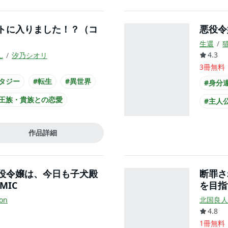
トに入りました！？（コ
悪役令
生還
4.3
ん
汐乃シオリ
3冊無料
タジー
#転生
#異世界
#身分
#王族・貴族との恋愛
#主人
#コミカライズ化
#ひね
作品詳細
#主人
役令嬢は、今日も子犬殿
断罪さ
MIC
を目指
on
北国良人
4.8
1冊無料