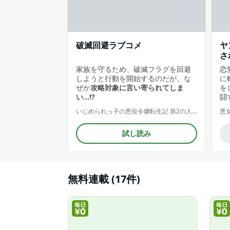
破滅回避ラブコメ
ヤ
さ
家族を守るため、破滅フラグを回避
恋
しようと行動を開始するのだが、な
に
ぜか
攻略対象に言い寄られてしま
を
い…!?
闘
いじめられっ子の悪役令嬢転生記 第2の人生も不幸だなんて冗談じゃないです！
悪
試し読み
無料連載 (17件)