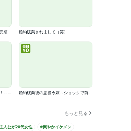
断罪された悪役令嬢は、逆行して完璧な悪女を目指す@COMIC
婚約破棄されまして（笑）
私が聖女？いいえ、悪役令嬢です！～なので、全員破滅は阻止させていただきます～
婚約破棄後の悪役令嬢～ショックで前世の記憶を思い出したのでハッピーエンド目指します！～
もっと見る
#主人公が20代女性
#爽やかイケメン