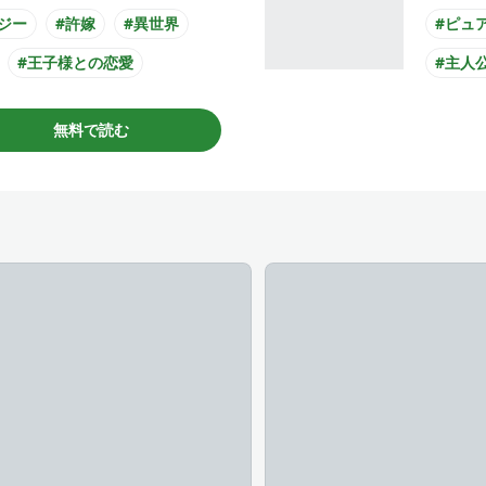
ジー
#許嫁
#異世界
#ピュ
#王子様との恋愛
#主人
男子
#主人公が悪役令嬢
#王子
無料で読む
#主人
#コミ