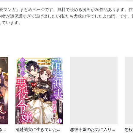
恋愛マンガ」まとめページです。無料で読める漫画が26作品あります。
者が過保護すぎて逃げ出したい(私たち犬猿の仲でしたよね!?)」です
しています。
婚約者が浮気しているようなんですけど私は流行りの悪役令嬢ってことであってますか？
清楚誠実に生きていたら婚約者に裏切られたので、やり直しの世界では悪役令嬢として生きます
悪役令嬢のお気に入り 王子……邪魔っ（コミック）