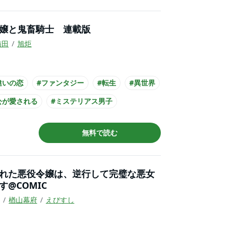
嬢と鬼畜騎士 連載版
猫田
旭炬
違いの恋
#ファンタジー
#転生
#異世界
公が愛される
#ミステリアス男子
くれ男子
#主人公が悪役令嬢
無料で読む
公が10代女性
#黒髪男子
れた悪役令嬢は、逆行して完璧な悪女
す@COMIC
楢山幕府
えびすし