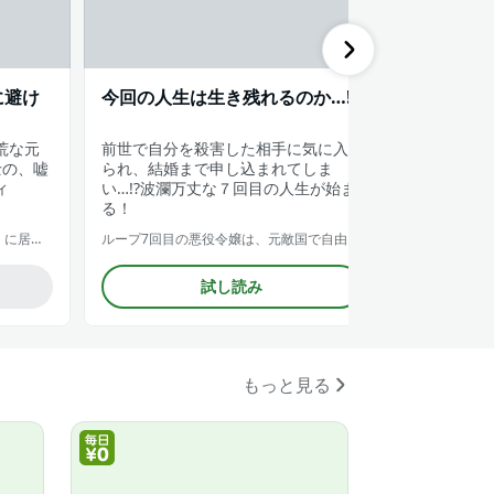
に避け
今回の人生は生き残れるのか…!?
「逃げる
ナ・カロ
荒な元
前世で自分を殺害した相手に気に入
人生やり直
士の、嘘
られ、結婚まで申し込まれてしま
てエリオッ
ィ
い…!?波瀾万丈な７回目の人生が始ま
さり返り討
る！
逆行悪役令嬢はただ今求婚中 近くに居た騎士に求婚しただけのはずが、溺愛ルートに入りました！？（コミック）
ループ7回目の悪役令嬢は、元敵国で自由気ままな花嫁生活を満喫する
試し読み
もっと見る