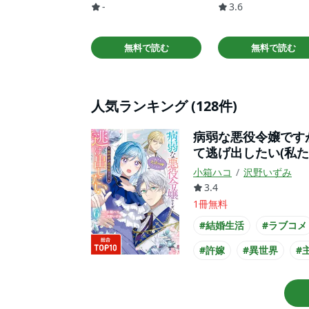
-
3.6
無料で読む
無料で読む
人気ランキング (128件)
病弱な悪役令嬢です
て逃げ出したい(私た
小箱ハコ
沢野いずみ
3.4
1冊無料
#結婚生活
#ラブコメ
#許嫁
#異世界
#
#王族・貴族との恋愛
#主人公が悪役令嬢