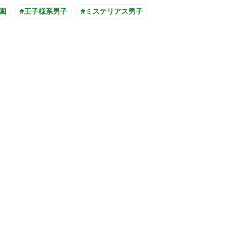
園
#王子様系男子
#ミステリアス男子