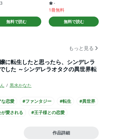
.3
-
1冊無料
無料で読む
無料で読む
もっと見る
嬢に転生したと思ったら、シンデレラ
でした ～シンデレラオタクの異世界転
ん
黒水かなた
アな恋愛
#ファンタジー
#転生
#異世界
公が愛される
#王子様との恋愛
テリアス男子
#主人公が悪役令嬢
作品詳細
男子