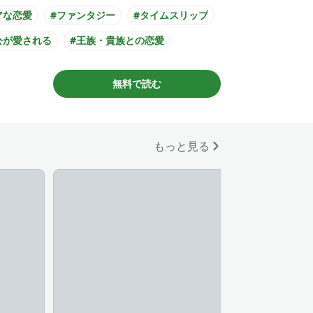
アな恋愛
#ファンタジー
#タイムスリップ
公が愛される
#王族・貴族との恋愛
様系男子
#ミステリアス男子
無料で読む
公が悪役令嬢
#主人公が10代女性
カライズ化
もっと見る