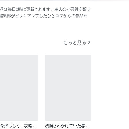
作品は毎日0時に更新されます。主人公が悪役令嬢ラ
。編集部がピックアップしたひとコマからの作品紹
もっと見る
悪役令嬢らしく、攻略対象を服従させます 推しがダメになっていて解釈違いなんですけど！？
洗脳されかけていた悪役令嬢ですが家出を決意しました。【電子単行本版／特典おまけ付き】