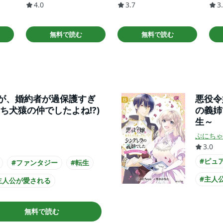
4.0
3.7
3
無料で読む
無料で読む
が、婚約者が過保護すぎ
悪役令
ち犬猿の仲でしたよね!?)
の義姉
生～
ぷにちゃ
3.0
#ピュ
#ファンタジー
#転生
#主人
主人公が愛される
#ミス
#クール男子
無料で読む
#黒髪