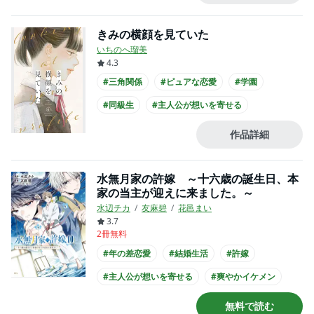
#主人公が高校生
きみの横顔を見ていた
いちのへ瑠美
4.3
#三角関係
#ピュアな恋愛
#学園
#同級生
#主人公が想いを寄せる
#高校生との恋愛
#爽やかイケメン
作品詳細
#主人公が10代女性
#主人公が高校生
水無月家の許嫁 ～十六歳の誕生日、本
家の当主が迎えに来ました。～
水辺チカ
友麻碧
花邑まい
3.7
2冊無料
#年の差恋愛
#結婚生活
#許嫁
#主人公が想いを寄せる
#爽やかイケメン
#主人公が10代女性
#主人公が高校生
無料で読む