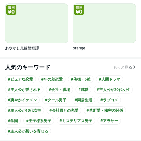
あやかし鬼嫁婚姻譚
orange
人気のキーワード
もっと見る
#ピュアな恋愛
#年の差恋愛
#俺様・S彼
#人間ドラマ
#主人公が愛される
#会社・職場
#純愛
#主人公が20代女性
#爽やかイケメン
#クール男子
#同居生活
#ラブコメ
#主人公が10代女性
#会社員との恋愛
#禁断愛・秘密の関係
#学園
#王子様系男子
#ミステリアス男子
#アラサー
#主人公が想いを寄せる