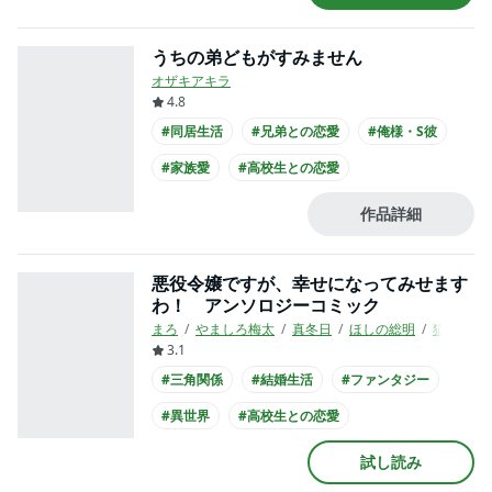
#和装
うちの弟どもがすみません
オザキアキラ
4.8
#同居生活
#兄弟との恋愛
#俺様・S彼
#家族愛
#高校生との恋愛
#主人公が10代女性
#主人公が高校生
作品詳細
#制服
#映画化
悪役令嬢ですが、幸せになってみせます
わ！ アンソロジーコミック
まろ
やましろ梅太
真冬日
ほしの総明
猫又どれ
3.1
#三角関係
#結婚生活
#ファンタジー
#異世界
#高校生との恋愛
#爽やかイケメン
#王子様系男子
試し読み
#主人公が10代女性
#主人公が高校生