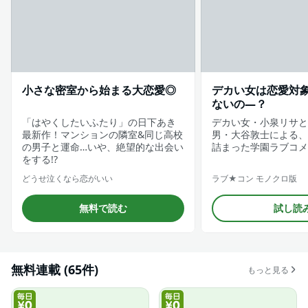
小さな密室から始まる大恋愛◎
デカい女は恋愛対
ないの―？
「はやくしたいふたり」の日下あき
デカい女・小泉リサと
最新作！マンションの隣室&同じ高校
男・大谷敦士による、
の男子と運命…いや、絶望的な出会い
詰まった学園ラブコメ
をする!?
どうせ泣くなら恋がいい
ラブ★コン モノクロ版
無料で読む
試し読
無料連載 (65件)
もっと見る