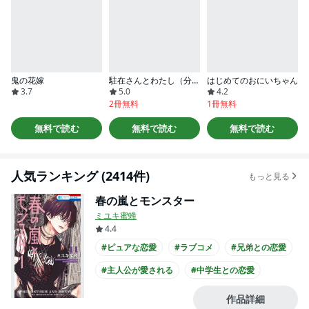
鬼の花嫁
駐在さんとわたし（分冊版）
はじめてのおにいちゃん
3.7
5.0
4.2
2冊無料
1冊無料
無料で読む
無料で読む
無料で読む
人気ランキング (2414件)
もっと見る
春の嵐とモンスター
ミユキ蜜蜂
4.4
#ピュアな恋愛
#ラブコメ
#兄弟との恋愛
#主人公が愛される
#中学生との恋愛
#ひねくれ男子
#主人公が10代女性
作品詳細