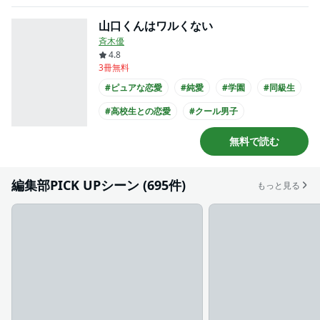
#制服
山口くんはワルくない
斉木優
4.8
3冊無料
#ピュアな恋愛
#純愛
#学園
#同級生
#高校生との恋愛
#クール男子
#主人公が10代女性
#主人公が高校生
無料で読む
#制服
編集部PICK UPシーン (695件)
もっと見る