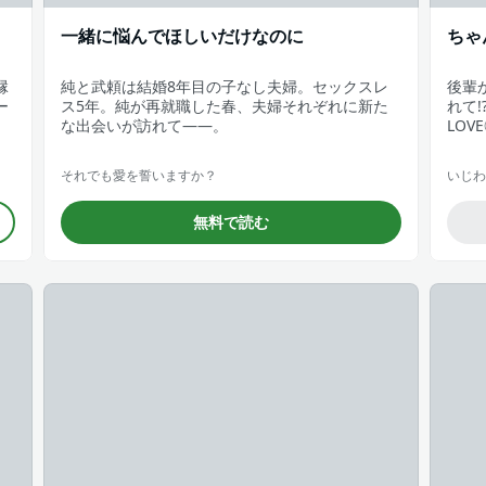
一緒に悩んでほしいだけなのに
ちゃ
縁
純と武頼は結婚8年目の子なし夫婦。セックスレ
後輩
ー
ス5年。純が再就職した春、夫婦それぞれに新た
れて
な出会いが訪れて――。
LOV
それでも愛を誓いますか？
いじわ
無料で読む