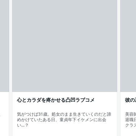
心とカラダを疼かせる凸凹ラブコメ
彼の
た
気がつけば31歳。処女のまま生きていくのだと諦
美容
。
めかけていたある日、童貞年下イケメンに出会
退職
い…？
クラ