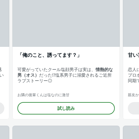
「俺のこと、誘ってます？」
甘い
感
可愛がっていたクール塩顔男子は実は、
情熱的な
恋人
い
男（オス）
だった!?塩系男子に溺愛されるご近所
プロ
ラブストーリー◎
同期
お隣の後輩くんは塩なのに激甘
親友か
試し読み