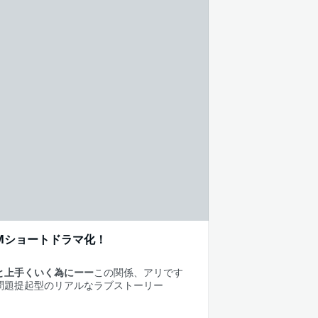
Mショートドラマ化！
と上手くいく為にーー
この関係、アリです
問題提起型のリアルなラブストーリー