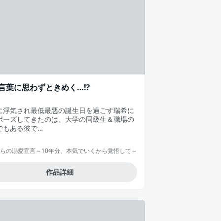
言葉に思わずときめく…⁉
に浮気され最低最悪の誕生日を過ごす瑞希に
ポーズしてきたのは、大学の同級生＆職場の
でもある彼で…
らの溺愛宣言～10年分、本気でいくから覚悟して～
作品詳細