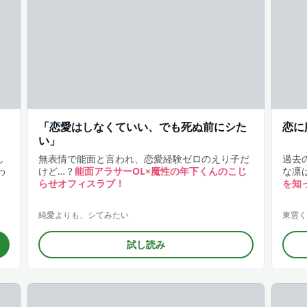
「恋愛はしなくていい、でも死ぬ前にシた
恋に
い」
し
無表情で能面と言われ、恋愛経験ゼロのえり子だ
過去
わ
けど…？
能面アラサーOL×魔性の年下くんのこじ
な凛
らせオフィスラブ！
を知
純愛よりも、シてみたい
東雲く
試し読み