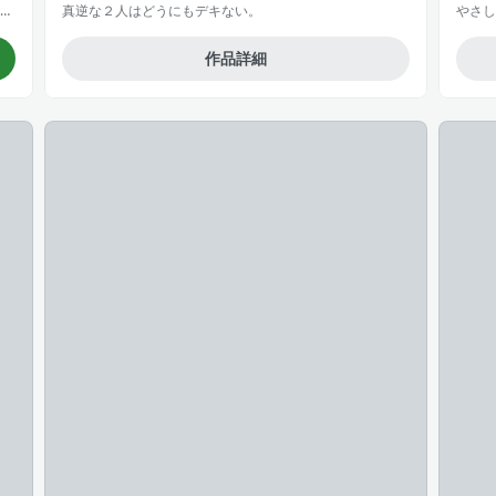
ハズレポーションが醤油だったので料理することにしました（コミック）
真逆な２人はどうにもデキない。
やさし
作品詳細