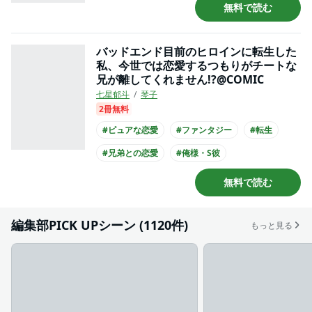
#ミステリアス男子
#クール男子
無料で読む
#主人公が10代女性
#長身男子
#黒髪男子
バッドエンド目前のヒロインに転生した
私、今世では恋愛するつもりがチートな
兄が離してくれません!?@COMIC
七星郁斗
琴子
2冊無料
#ピュアな恋愛
#ファンタジー
#転生
#兄弟との恋愛
#俺様・S彼
#主人公が愛される
#主人公が10代女性
無料で読む
#コミカライズ化
編集部PICK UPシーン (1120件)
もっと見る