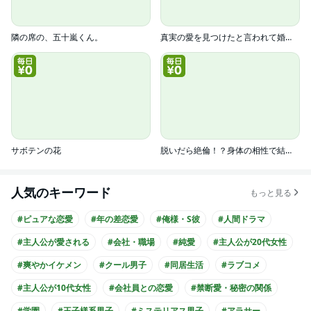
隣の席の、五十嵐くん。
真実の愛を見つけたと言われて婚約破棄されたので、復縁を迫られても今さらもう遅いです！(コミック)
サボテンの花
脱いだら絶倫！？身体の相性で結ぶ契約婚
人気のキーワード
もっと見る
#ピュアな恋愛
#年の差恋愛
#俺様・S彼
#人間ドラマ
#主人公が愛される
#会社・職場
#純愛
#主人公が20代女性
#爽やかイケメン
#クール男子
#同居生活
#ラブコメ
#主人公が10代女性
#会社員との恋愛
#禁断愛・秘密の関係
#学園
#王子様系男子
#ミステリアス男子
#アラサー