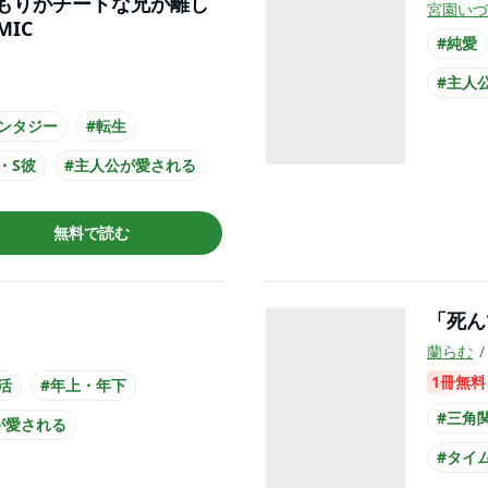
もりがチートな兄が離し
宮園いづ
MIC
#純愛
#主人
#クー
ンタジー
#転生
・S彼
#主人公が愛される
#コミカライズ化
無料で読む
「死ん
蘭らむ
1冊無料
活
#年上・年下
#三角
が愛される
#タイ
愛
#ひねくれ男子