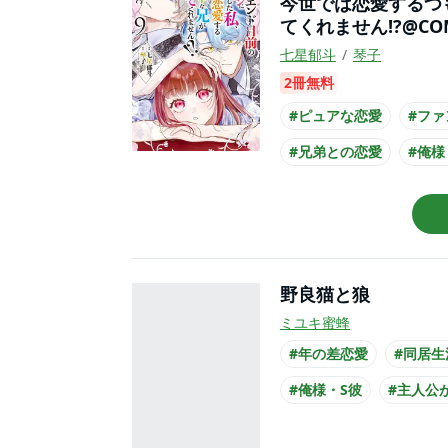
今世では恋愛するつ
てくれません!?@CO
七星郁斗
琴子
2冊無料
#ピュアな恋愛
#ファ
#兄弟との恋愛
#俺様
#主人公が10代女性
野良猫と狼
ミユキ蜜蜂
#年の差恋愛
#同居生
#俺様・S彼
#主人公
#ミュージシャンとの恋