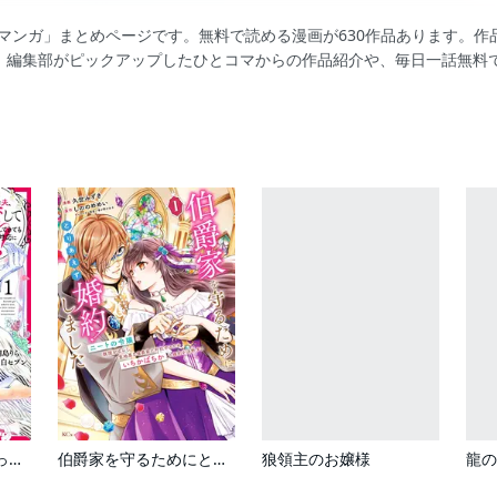
愛マンガ」まとめページです。無料で読める漫画が630作品あります。
。編集部がピックアップしたひとコマからの作品紹介や、毎日一話無料
前世私に興味がなかった夫、キャラ変して溺愛してきても対応に困りますっ！
伯爵家を守るためにとりあえず婚約しました ニートの令嬢は醜聞をはらし意地悪な侯爵家に対抗するためいちかばちかの婚約を決断する
狼領主のお嬢様