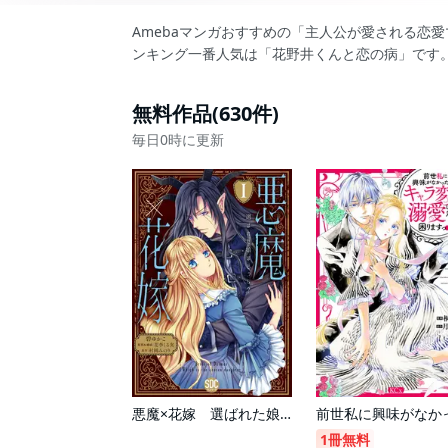
Amebaマンガおすすめの「主人公が愛される恋
ンキング一番人気は「花野井くんと恋の病」です
無料作品(630件)
毎日0時に更新
悪魔×花嫁 選ばれた娘はどっち？【単行本版】
1冊無料