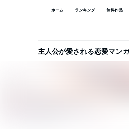
ホーム
ランキング
無料作品
主人公が愛される恋愛マン