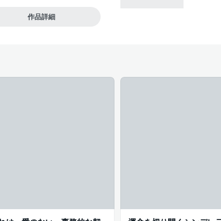
#主人
#主人公が高校生
#長身男子
作品詳細
#クー