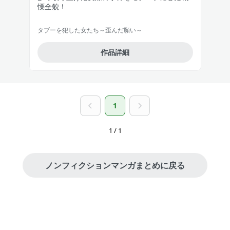
慄全貌！
タブーを犯した女たち～歪んだ願い～
作品詳細
1
1 / 1
ノンフィクションマンガまとめに戻る