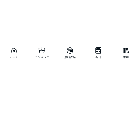
ホーム
ランキング
無料作品
新刊
本棚
他の作品を探す
メニュー
ランキング
新刊