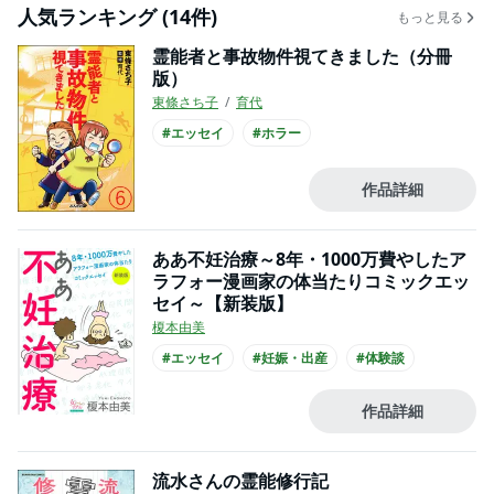
人気ランキング (14件)
もっと見る
霊能者と事故物件視てきました（分冊
版）
東條さち子
育代
#エッセイ
#ホラー
作品詳細
ああ不妊治療～8年・1000万費やしたア
ラフォー漫画家の体当たりコミックエッ
セイ～【新装版】
榎本由美
#エッセイ
#妊娠・出産
#体験談
作品詳細
流水さんの霊能修行記