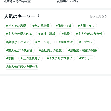
流水さんちの浮遊霊
高齢出産その時
人気のキーワード
もっと見る
#ピュアな恋愛
#年の差恋愛
#俺様・S彼
#人間ドラマ
#主人公が愛される
#会社・職場
#純愛
#主人公が20代女性
#爽やかイケメン
#クール男子
#同居生活
#ラブコメ
#主人公が10代女性
#会社員との恋愛
#禁断愛・秘密の関係
#学園
#王子様系男子
#ミステリアス男子
#アラサー
#主人公が想いを寄せる