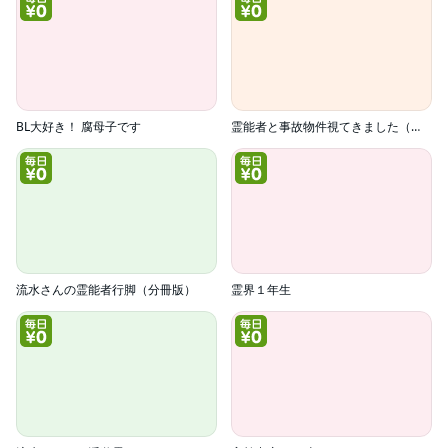
BL大好き！ 腐母子です
霊能者と事故物件視てきました（分冊版）
流水さんの霊能者行脚（分冊版）
霊界１年生