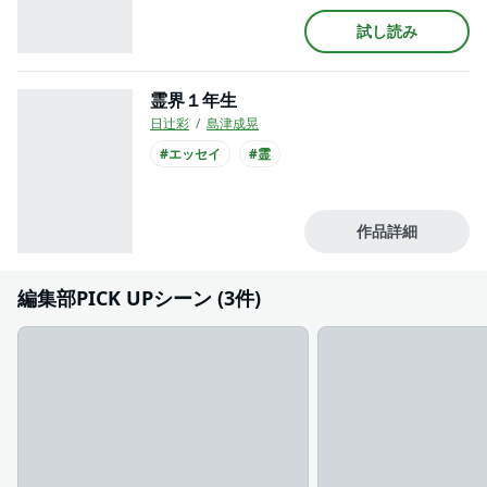
試し読み
霊界１年生
日辻彩
島津成晃
#エッセイ
#霊
作品詳細
編集部PICK UPシーン (3件)