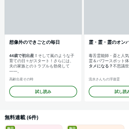
想像外のできごとの毎日
霊・霊・霊のオンパ
44歳で初出産！
そして嵐のような子
毒舌霊能師・斎と人気
育ての日々がスタート！さらには、
霊＆パワースポット体
夫の家族とのトラブルも勃発して
タメになる？
不思議世
——。
高齢出産その時
流水さんちの浮遊霊
試し読み
試し読
無料連載 (6件)