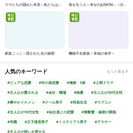
ママたちの隠れた本音～私たちはこうして離婚しました。
母を乞う人～幸せのJUMON～（分冊版）
家族ごっこ～隠された夫の秘密
機能不全家族～幸福の条件～
人気のキーワード
もっと見る
#ピュアな恋愛
#年の差恋愛
#俺様・S彼
#人間ドラマ
#主人公が愛される
#会社・職場
#純愛
#主人公が20代女性
#爽やかイケメン
#クール男子
#同居生活
#ラブコメ
#主人公が10代女性
#会社員との恋愛
#禁断愛・秘密の関係
#学園
#王子様系男子
#ミステリアス男子
#アラサー
#主人公が想いを寄せる