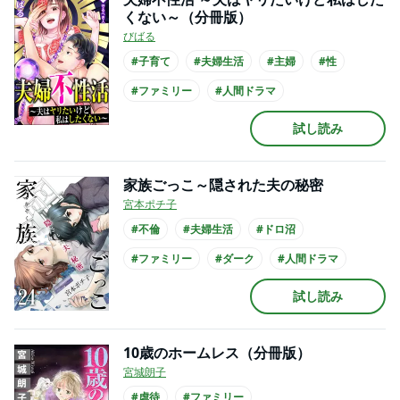
くない～（分冊版）
びばる
#子育て
#夫婦生活
#主婦
#性
#ファミリー
#人間ドラマ
試し読み
家族ごっこ～隠された夫の秘密
宮本ポチ子
#不倫
#夫婦生活
#ドロ沼
#ファミリー
#ダーク
#人間ドラマ
試し読み
10歳のホームレス（分冊版）
宮城朗子
#虐待
#ファミリー