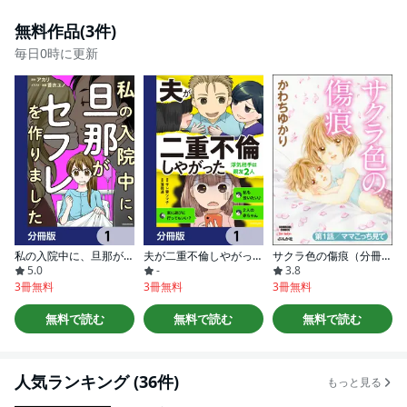
無料作品(3件)
毎日0時に更新
私の入院中に、旦那がセフレを作りました【分冊版】
夫が二重不倫しやがった 浮気相手は親友２人【分冊版】
サクラ色の傷痕（分冊版）
5.0
-
3.8
3冊無料
3冊無料
3冊無料
無料で読む
無料で読む
無料で読む
人気ランキング (36件)
もっと見る