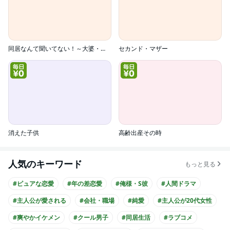
同居なんて聞いてない！～大婆・小婆 三世代嫁物語～
セカンド・マザー
消えた子供
高齢出産その時
人気のキーワード
もっと見る
#ピュアな恋愛
#年の差恋愛
#俺様・S彼
#人間ドラマ
#主人公が愛される
#会社・職場
#純愛
#主人公が20代女性
#爽やかイケメン
#クール男子
#同居生活
#ラブコメ