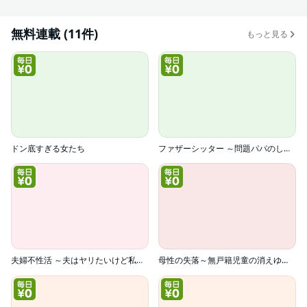
無料連載 (11件)
もっと見る
ドン底すぎる女たち
ファザーシッター ～問題パパのしつけ承ります～
夫婦不性活 ～夫はヤリたいけど私はしたくない～
母性の失落～無戸籍児童の消えゆく声