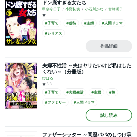
ドン底すぎる女たち
甲斐今日子
小野拓実
小石川かな
宮崎明子
伊東
-
#子育て
#虐待
#主婦
#人間ドラマ
#シリアス
作品詳細
夫婦不性活 ～夫はヤリたいけど私はした
くない～（分冊版）
びばる
3.3
#子育て
#夫婦生活
#主婦
#性
#ファミリー
#人間ドラマ
試し読み
ファザーシッター ～問題パパのしつけ承