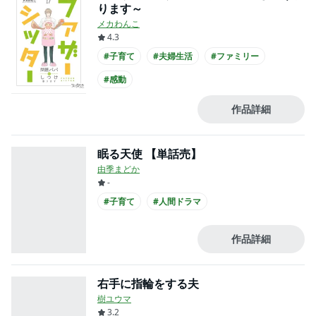
ります～
メカわんこ
4.3
#子育て
#夫婦生活
#ファミリー
#感動
作品詳細
眠る天使 【単話売】
由季まどか
-
#子育て
#人間ドラマ
作品詳細
右手に指輪をする夫
樹ユウマ
3.2