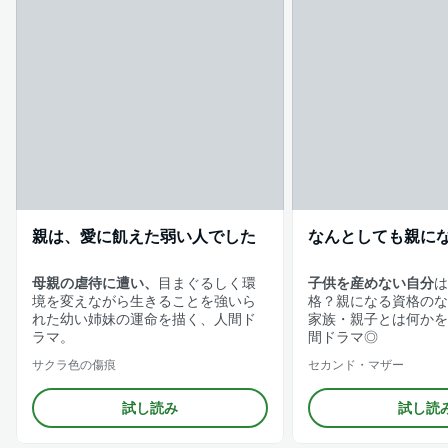
親は、愛に飢えた弱い人でした
なんとしても親に
母親の虐待に遭い、
目まぐるしく環
子供を産めない自分
は
境を変えながら生きることを強いら
格？親になる資格のな
れた幼い姉妹の運命を描く、人間ド
家族・親子とは何かを
ラマ。
間ドラマ◎
サクラ色の傷痕
セカンド・マザー
試し読み
試し読