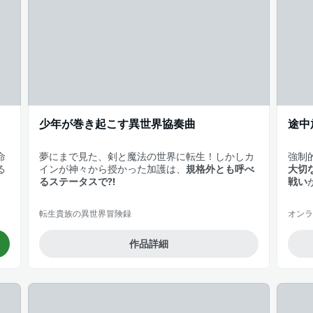
少年が巻き起こす異世界協奏曲
途中
命
夢にまで見た、剣と魔法の世界に転生！しかしカ
強制
る
インが神々から授かった加護は、
規格外とも呼べ
大切
るステータスで?!
戦い
転生貴族の異世界冒険録
オンライ
作品詳細