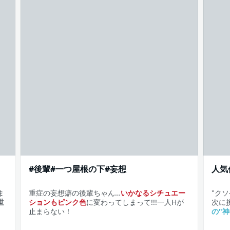
#後輩#一つ屋根の下#妄想
人気
ま
重症の妄想癖の後輩ちゃん…
いかなるシチュエー
"ク
世
ションもピンク色
に変わってしまって!!!一人Hが
次に
止まらない！
の"神