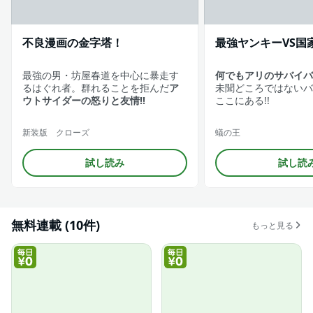
不良漫画の金字塔！
最強ヤンキーVS国
最強の男・坊屋春道を中心に暴走す
何でもアリのサバイバ
るはぐれ者。群れることを拒んだ
ア
未聞どころではないバ
ウトサイダーの怒りと友情!!
ここにある!!
新装版 クローズ
蟻の王
試し読み
試し読
無料連載 (10件)
もっと見る