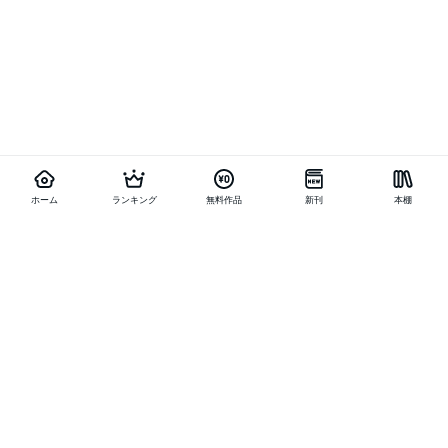
ホーム
ランキング
無料作品
新刊
本棚
他の作品を探す
メニュー
ランキング
新刊