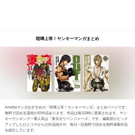
喧嘩上等！ヤンキーマンガまとめ
Amebaマンガおすすめの「喧嘩上等！ヤンキーマンガ」まとめページです。
無料で読める漫画が45作品あります。作品は毎日0時に更新されます。ヤン
キーランキング一番人気は「東京卍リベンジャーズ」です。編集部がピック
アップしたひとコマからの作品紹介や、毎日一話無料で読める無料連載作品
を紹介しています。