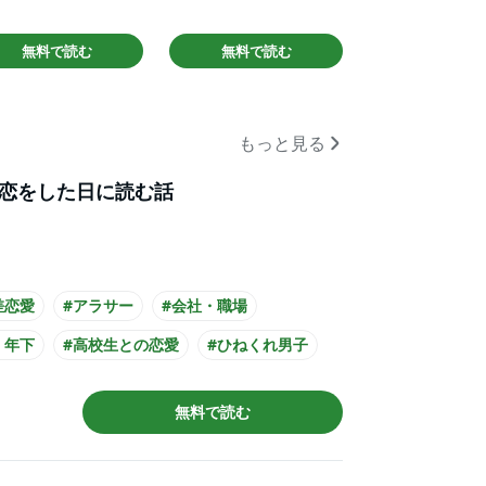
無料で読む
無料で読む
もっと見る
恋をした日に読む話
差恋愛
#アラサー
#会社・職場
・年下
#高校生との恋愛
#ひねくれ男子
ル男子
#主人公が30代女性
#主人公が先生
無料で読む