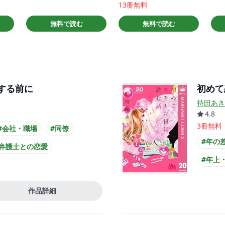
13冊無料
無料で読む
無料で読む
する前に
初めて
持田あき
4.8
3冊無料
#会社・職場
#同僚
#年の
#弁護士との恋愛
#年上
が会社員
#スーツ
#クー
作品詳細
#制服