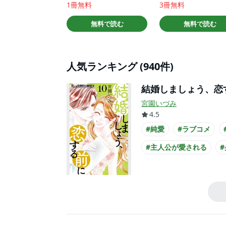
1冊無料
3冊無料
無料で読む
無料で読む
人気ランキング (940件)
結婚しましょう、恋
宮園いづみ
4.5
#純愛
#ラブコメ
#主人公が愛される
#クール男子
#主人公