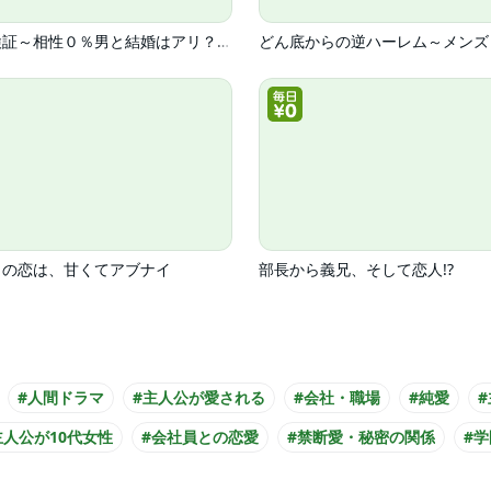
恋愛検証～相性０％男と結婚はアリ？【電子単行本版】
目の恋は、甘くてアブナイ
部長から義兄、そして恋人!?
#人間ドラマ
#主人公が愛される
#会社・職場
#純愛
主人公が10代女性
#会社員との恋愛
#禁断愛・秘密の関係
#学