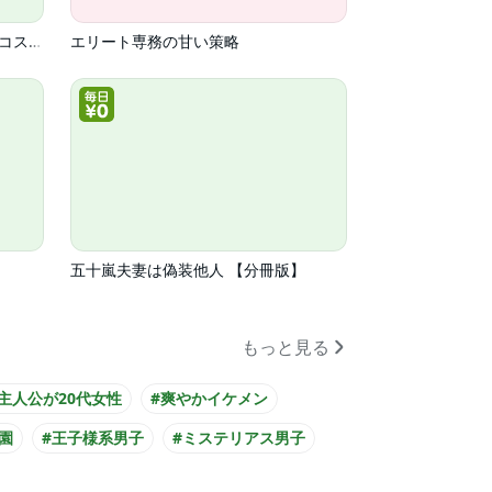
どん底からの逆ハーレム～メンズコスメ企画部に異動ですか！？～
エリート専務の甘い策略
五十嵐夫妻は偽装他人 【分冊版】
もっと見る
#主人公が20代女性
#爽やかイケメン
園
#王子様系男子
#ミステリアス男子