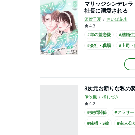
マリッジシンデレラ
社長に溺愛される
須賀千夏
おいば花歩
4.3
#年の差恋愛
#結婚生
#会社・職場
#上司・
#社長との恋愛
#主人
#主人公が会社員
#ス
3次元お断りな私の
伊吹楓
橘しづき
4.2
#夫婦関係
#アラサー
#俺様・S彼
#主人公
#主人公が20代女性