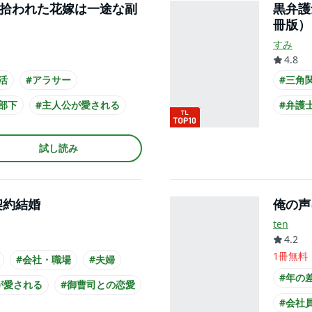
 拾われた花嫁は一途な副
黒弁護
冊版）
すみ
4.8
活
#アラサー
#三角
部下
#主人公が愛される
#弁護
公が20代女性
#クー
試し読み
ーツ
#主人
契約結婚
俺の声
ten
4.2
1冊無料
#会社・職場
#夫婦
#年の
が愛される
#御曹司との恋愛
#会社
#主人公が会社員
#スーツ