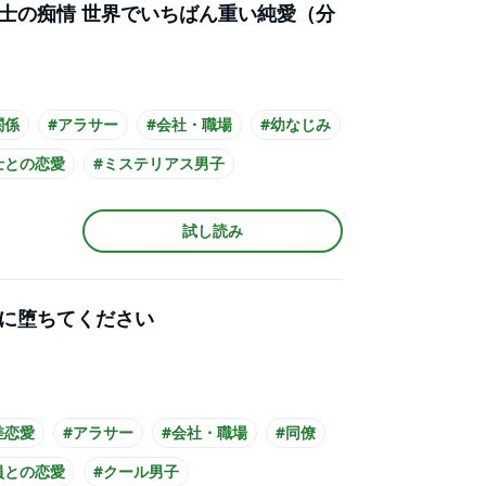
士の痴情 世界でいちばん重い純愛（分
関係
#アラサー
#会社・職場
#幼なじみ
士との恋愛
#ミステリアス男子
ル男子
#主人公が20代女性
試し読み
公が会社員
#スーツ
に堕ちてください
差恋愛
#アラサー
#会社・職場
#同僚
員との恋愛
#クール男子