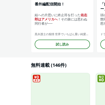
番外編配信開始！
「
ー
結への片思いに終止符を打った
佑志
頭
郎はアメリカへ
！その旅には思わぬ
態
同行者が──
想
黒弁護士の痴情 世界でいちばん重い純愛（分冊版）
ド
試し読み
無料連載 (146件)