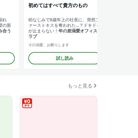
初めてはすべて貴方のもの
俺様専務
溺れ
幼なじみで8歳年上の社長に、突然フ
会社に秘密
望の新
ァーストキスを奪われた…？ドキドキ
奈。ある日
み合う
が止まらない！
年の差溺愛オフィス
員に大人気
ラブ
て!?
その溺愛、お断りします
エリート専務
試し読み
もっと見る