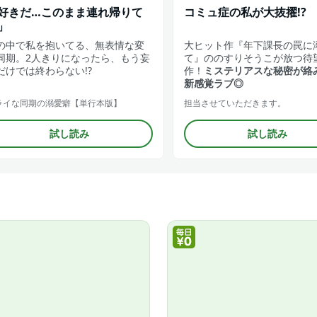
好きだ…このまま連れ帰りて
コミュ症の私が大抜擢!?
」
の中で私を抱いてる、無表情な変
大ヒット作『年下課長の罠に
同期。2人きりになったら、もう妄
て』ののすりそうこが放つ待
だけでは終わらない!?
作！
ミステリアスな秘密が絡
新感覚ラブ◎
ライな同期の溺愛癖【単行本版】
担当させていただきます。
試し読み
試し読み