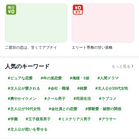
二度目の恋は、甘くてアブナイ
エリート専務の甘い策略
人気のキーワード
もっと見る
#ピュアな恋愛
#年の差恋愛
#俺様・S彼
#人間ドラマ
#主人公が愛される
#会社・職場
#純愛
#主人公が20代女性
#爽やかイケメン
#クール男子
#同居生活
#ラブコメ
#主人公が10代女性
#会社員との恋愛
#禁断愛・秘密の関係
#学園
#王子様系男子
#ミステリアス男子
#アラサー
#主人公が想いを寄せる