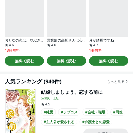
おとなの恋は、やぶさかにつき。
営業部の高杉さんは心臓に悪い
月が綺麗ですね
4.6
4.6
4.7
13冊無料
1冊無料
無料で読む
無料で読む
無料で読む
人気ランキング (940件)
もっと見る
結婚しましょう、恋する前に
宮園いづみ
4.5
#純愛
#ラブコメ
#会社・職場
#同僚
#主人公が愛される
#弁護士との恋愛
#クール男子
#主人公が会社員
#スーツ