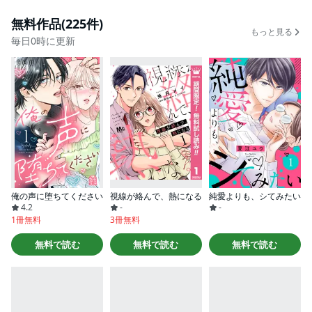
無料作品(225件)
もっと見る
毎日0時に更新
俺の声に堕ちてください
視線が絡んで、熱になる
純愛よりも、シてみたい
4.2
-
-
1冊無料
3冊無料
無料で読む
無料で読む
無料で読む