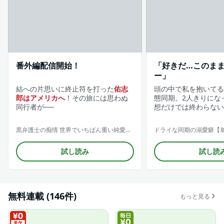
番外編配信開始！
「好きだ…このま
ー」
結への片思いに終止符を打った
佑志
頭の中で私を抱いてる
郎はアメリカへ
！その旅には思わぬ
態同期。2人きりにな
同行者が──
想だけでは終わらない!
黒弁護士の痴情 世界でいちばん重い純愛（分冊版）
ドライな同期の溺愛癖【
試し読み
試し読
無料連載 (146件)
もっと見る