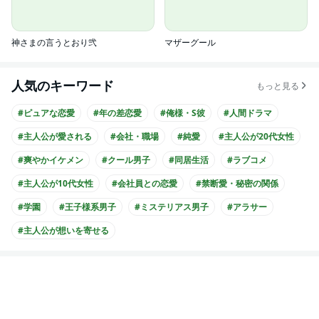
神さまの言うとおり弐
マザーグール
人気のキーワード
もっと見る
#ピュアな恋愛
#年の差恋愛
#俺様・S彼
#人間ドラマ
#主人公が愛される
#会社・職場
#純愛
#主人公が20代女性
#爽やかイケメン
#クール男子
#同居生活
#ラブコメ
#主人公が10代女性
#会社員との恋愛
#禁断愛・秘密の関係
#学園
#王子様系男子
#ミステリアス男子
#アラサー
#主人公が想いを寄せる