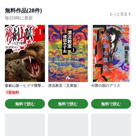
無料作品(28件)
もっと見る
毎日0時に更新
惨劇山脈～ヒグマ襲撃～(話売り)
漂流教室〔文庫版〕
今際の国のアリス
1冊無料
無料で読む
無料で読む
無料で読む