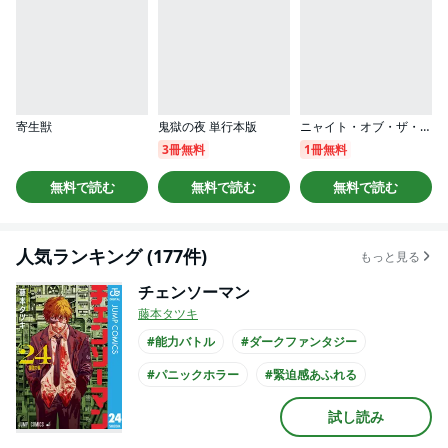
寄生獣
鬼獄の夜 単行本版
ニャイト・オブ・ザ・リビングキャット
3冊無料
1冊無料
無料で読む
無料で読む
無料で読む
人気ランキング (177件)
もっと見る
チェンソーマン
藤本タツキ
#能力バトル
#ダークファンタジー
#パニックホラー
#緊迫感あふれる
#深まる謎
#バイオレンス
#バトル
試し読み
#アニメ化
#映画化