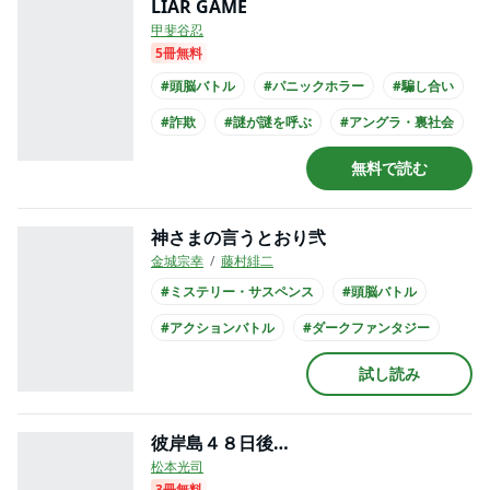
LIAR GAME
甲斐谷忍
5冊無料
#頭脳バトル
#パニックホラー
#騙し合い
#詐欺
#謎が謎を呼ぶ
#アングラ・裏社会
#大学生
#アニメ化
#実写化
無料で読む
神さまの言うとおり弐
金城宗幸
藤村緋二
#ミステリー・サスペンス
#頭脳バトル
#アクションバトル
#ダークファンタジー
#パニックホラー
#デスゲーム
#学園
試し読み
#緊迫感あふれる
#深まる謎
#とてもバイオレンス
彼岸島４８日後…
松本光司
3冊無料