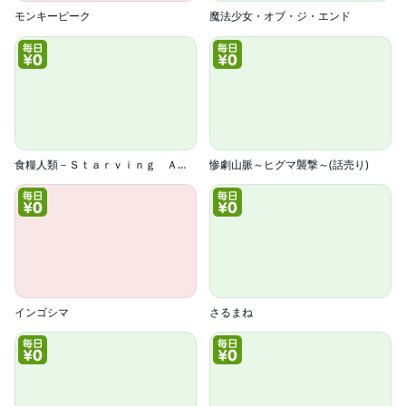
モンキーピーク
魔法少女・オブ・ジ・エンド
食糧人類－Ｓｔａｒｖｉｎｇ Ａｎｏｎｙｍｏｕｓ－
惨劇山脈～ヒグマ襲撃～(話売り)
インゴシマ
さるまね