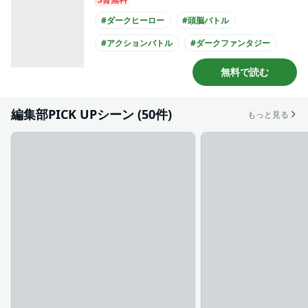
#ダークヒーロー
#頭脳バトル
#アクションバトル
#ダークファンタジー
#パニックホラー
#緊迫感あふれる
無料で読む
#深まる謎
#とてもバイオレンス
#バトル
#心の闇
編集部PICK UPシーン (50件)
もっと見る