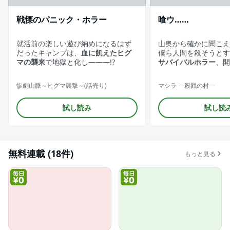
戦慄のパニック・ホラー
喰ウ……
就活前の楽しい遊び納めになるはず
山奥から確かに聞こえ
だったキャンプは、
血に飢えたヒグ
僕ら人間を殺そうとす
マの襲来
で地獄と化し―――!?
サバイバルホラー
、開
惨劇山脈～ヒグマ襲撃～(話売り)
マシラ ―殺戮の村―
試し読み
試し読
無料連載 (18件)
もっと見る