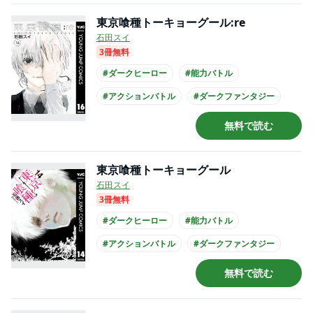
東京喰種トーキョーグール:re
石田スイ
3冊無料
#ダークヒーロー
#能力バトル
#アクションバトル
#ダークファンタジー
#パニックホラー
#緊迫感あふれる
無料で読む
#とてもバイオレンス
#バトル
#大学生
#アニメ化
東京喰種トーキョーグール
石田スイ
3冊無料
#ダークヒーロー
#能力バトル
#アクションバトル
#ダークファンタジー
#パニックホラー
#緊迫感あふれる
無料で読む
#とてもバイオレンス
#バトル
#大学生
#アニメ化