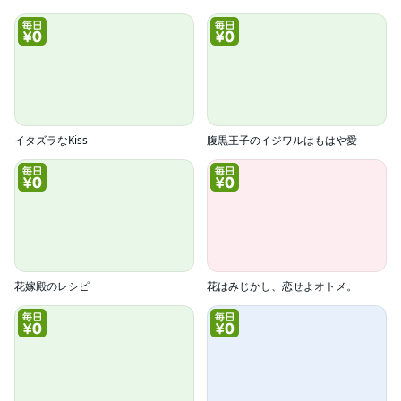
イタズラなKiss
腹黒王子のイジワルはもはや愛
花嫁殿のレシピ
花はみじかし、恋せよオトメ。