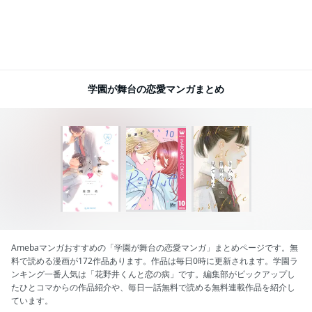
学園が舞台の恋愛マンガまとめ
Amebaマンガおすすめの「学園が舞台の恋愛マンガ」まとめページです。無
料で読める漫画が172作品あります。作品は毎日0時に更新されます。学園ラ
ンキング一番人気は「花野井くんと恋の病」です。編集部がピックアップし
たひとコマからの作品紹介や、毎日一話無料で読める無料連載作品を紹介し
ています。