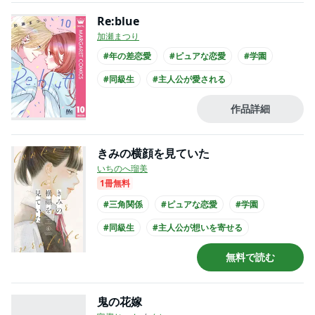
Re:blue
加瀬まつり
#年の差恋愛
#ピュアな恋愛
#学園
#同級生
#主人公が愛される
#高校生との恋愛
#爽やかイケメン
作品詳細
#犬系男子
#主人公が20代女性
#主人公が高校生
きみの横顔を見ていた
いちのへ瑠美
1冊無料
#三角関係
#ピュアな恋愛
#学園
#同級生
#主人公が想いを寄せる
#高校生との恋愛
#爽やかイケメン
無料で読む
#主人公が10代女性
#主人公が高校生
鬼の花嫁