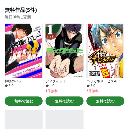
無料作品(5件)
毎日0時に更新
神様のバレー
ディグイット
ハリガネサービスACE
5.0
4.0
5.0
1冊無料
5冊無料
無料で読む
無料で読む
無料で読む