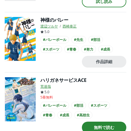
試し読み
#俺マン
#高校生
神様のバレー
渡辺ツルヤ
西崎泰正
5.0
#バレーボール
#先生
#部活
#スポーツ
#青春
#努力
#成長
作品詳細
ハリガネサービスACE
荒達哉
5.0
5冊無料
#バレーボール
#部活
#スポーツ
#青春
#成長
#高校生
無料で読む