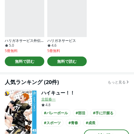
ハリガネサービス外伝ヒュドラブレイク
ハリガネサービス
5.0
4.6
5冊無料
5冊無料
無料で読む
無料で読む
人気ランキング (20件)
もっと見る
ハイキュー！！
古舘春一
4.8
#バレーボール
#部活
#手に汗握る
#スポーツ
#青春
#成長
#小学館漫画賞
#このマンガがすごい