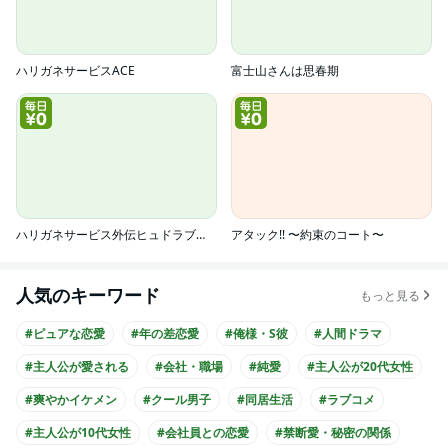
ハリガネサービスACE
富士山さんは思春期
ハリガネサービス外伝ヒュドラブレイク
アタック!! 〜約束のコート〜
人気のキーワード
もっと見る
#ピュアな恋愛
#年の差恋愛
#俺様・S彼
#人間ドラマ
#主人公が愛される
#会社・職場
#純愛
#主人公が20代女性
#爽やかイケメン
#クール男子
#同居生活
#ラブコメ
#主人公が10代女性
#会社員との恋愛
#禁断愛・秘密の関係