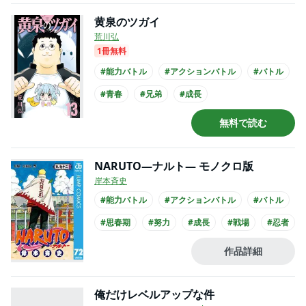
黄泉のツガイ
荒川弘
1冊無料
#能力バトル
#アクションバトル
#バトル
#青春
#兄弟
#成長
#このマンガがすごい
無料で読む
NARUTO―ナルト― モノクロ版
岸本斉史
#能力バトル
#アクションバトル
#バトル
#思春期
#努力
#成長
#戦場
#忍者
#アニメ化
#実写化
作品詳細
俺だけレベルアップな件