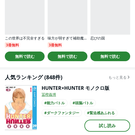
この世界は不完全すぎる
味方が弱すぎて補助魔法に徹していた宮廷魔法師、追放されて最強を目指す
忍びの国
3冊無料
3冊無料
無料で読む
無料で読む
無料で読む
人気ランキング (848件)
もっと見る
HUNTER×HUNTER モノクロ版
冨樫義博
#能力バトル
#頭脳バトル
#ダークファンタジー
#緊迫感あふれる
#謎が謎を呼ぶ
#せつない
#バイオレンス
試し読み
#冒険
#このマンガがすごい
#俺マン