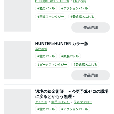
DUBU(REDICE STUDIO)
Chugong
#能力バトル
#アクションバトル
#王道ファンタジー
#緊迫感あふれる
#謎が謎を呼ぶ
#バイオレンス
#バトル
作品詳細
#コミカライズ化
#アニメ化
HUNTER×HUNTER カラー版
冨樫義博
#能力バトル
#頭脳バトル
#ダークファンタジー
#緊迫感あふれる
#謎が謎を呼ぶ
#せつない
#バイオレンス
作品詳細
#冒険
#このマンガがすごい
#俺マン
辺境の錬金術師 ～今更予算ゼロの職場
に戻るとかもう無理～
ぐんたお
御手々ぽんた
又市マタロー
#能力バトル
#アクションバトル