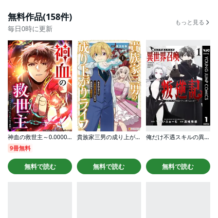
無料作品(158件)
もっと見る
毎日0時に更新
神血の救世主～0.00000001％を引き当て最強へ～【タテヨミ】
貴族家三男の成り上がりライフ 生まれてすぐに人外認定された少年は異世界を満喫する
俺だけ不遇スキルの異世界召喚叛逆記～最弱スキル【吸収】が全てを飲み込むまで～
9冊無料
無料で読む
無料で読む
無料で読む