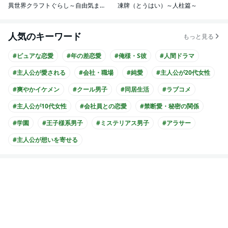
異世界クラフトぐらし～自由気ままな生産職のほのぼのスローライフ～(コミック)
凍牌（とうはい）～人柱篇～
人気のキーワード
もっと見る
#ピュアな恋愛
#年の差恋愛
#俺様・S彼
#人間ドラマ
#主人公が愛される
#会社・職場
#純愛
#主人公が20代女性
#爽やかイケメン
#クール男子
#同居生活
#ラブコメ
#主人公が10代女性
#会社員との恋愛
#禁断愛・秘密の関係
#学園
#王子様系男子
#ミステリアス男子
#アラサー
#主人公が想いを寄せる