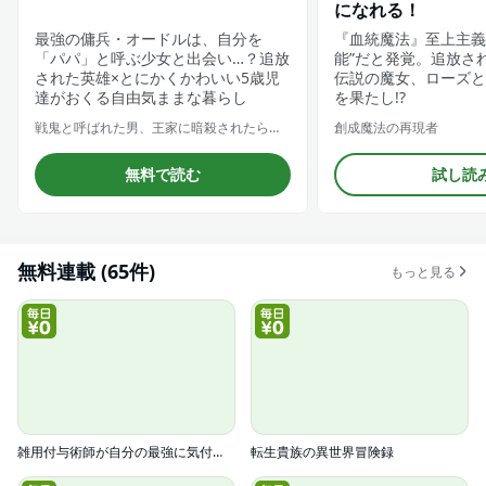
になれる！
最強の傭兵・オードルは、自分を
『血統魔法』至上主義
「パパ」と呼ぶ少女と出会い…？追放
能”だと発覚。追放さ
された英雄×とにかくかわいい5歳児
伝説の魔女、ローズと
達がおくる自由気ままな暮らし
を果たし!?
戦鬼と呼ばれた男、王家に暗殺されたら娘を拾い、一緒にスローライフをはじめる innocent days
創成魔法の再現者
無料で読む
試し読
無料連載 (65件)
もっと見る
雑用付与術師が自分の最強に気付くまで(コミック)
転生貴族の異世界冒険録