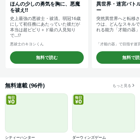
ほんの少しの勇気を胸に、悪魔
異世界・迷宮バト
を祓え!!
ー
史上最強の悪祓士・祓清。弱冠16歳
突然異世界へと転移さ
にして初任務にあたっていた彼だが
ウは、どんなスキルで
本当は超ビビり＋ド級の人見知り
れる能力「才能の器」
で…!?
悪祓士のキヨシくん
無料で読む
無料で読
無料連載 (96件)
もっと見る
シティーハンター
ダーウィンズゲーム