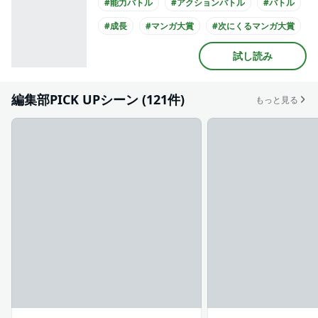
#能力バトル
#アクションバトル
#バトル
#成長
#マンガ大賞
#次にくるマンガ大賞
#書店員が選んだコミック
#アニメ化
試し読み
#実写化
#映画化
編集部PICK UPシーン (121件)
もっと見る