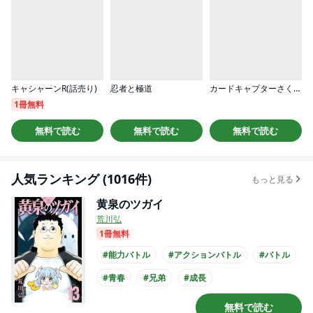
キャシャーンR(話売り)
忍者と極道
カードキャプターさくら クリアカード編
1冊無料
無料で読む
無料で読む
無料で読む
人気ランキング (1016件)
もっと見る
黄泉のツガイ
荒川弘
1冊無料
#能力バトル
#アクションバトル
#バトル
#青春
#兄弟
#成長
#このマンガがすごい
無料で読む