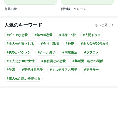
蒼天の拳
新装版 クローズ
人気のキーワード
もっと見る
#ピュアな恋愛
#年の差恋愛
#俺様・S彼
#人間ドラマ
#主人公が愛される
#会社・職場
#純愛
#主人公が20代女性
#爽やかイケメン
#クール男子
#同居生活
#ラブコメ
#主人公が10代女性
#会社員との恋愛
#禁断愛・秘密の関係
#学園
#王子様系男子
#ミステリアス男子
#アラサー
#主人公が想いを寄せる