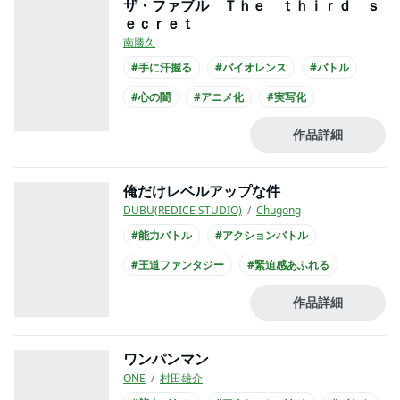
ザ・ファブル Ｔｈｅ ｔｈｉｒｄ ｓ
ｅｃｒｅｔ
南勝久
#手に汗握る
#バイオレンス
#バトル
#心の闇
#アニメ化
#実写化
作品詳細
俺だけレベルアップな件
DUBU(REDICE STUDIO)
Chugong
#能力バトル
#アクションバトル
#王道ファンタジー
#緊迫感あふれる
#謎が謎を呼ぶ
#バイオレンス
#バトル
作品詳細
#コミカライズ化
#アニメ化
ワンパンマン
ONE
村田雄介