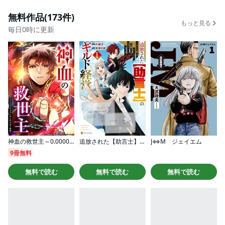
無料作品(173件)
もっと見る
毎日0時に更新
神血の救世主～0.00000001％を引き当て最強へ～【タテヨミ】
追放された【助言士】のギルド経営 不遇素質持ちに助言したら、化物だらけの最強ギルドになってました
J⇔M ジェイエム
9冊無料
無料で読む
無料で読む
無料で読む