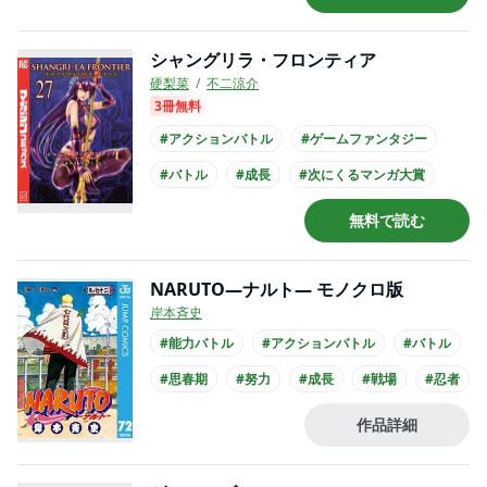
シャングリラ・フロンティア
硬梨菜
不二涼介
3冊無料
#アクションバトル
#ゲームファンタジー
#バトル
#成長
#次にくるマンガ大賞
#高校生
#書店員が選んだコミック
無料で読む
#TSUTAYA大賞
#コミカライズ化
#アニメ化
NARUTO―ナルト― モノクロ版
岸本斉史
#能力バトル
#アクションバトル
#バトル
#思春期
#努力
#成長
#戦場
#忍者
#アニメ化
#実写化
作品詳細