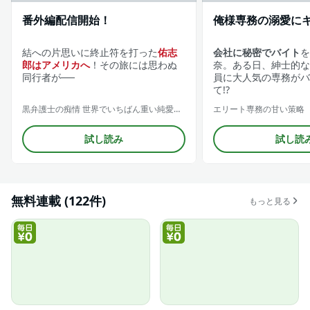
番外編配信開始！
俺様専務の溺愛に
結への片思いに終止符を打った
佑志
会社に秘密でバイト
を
郎はアメリカへ
！その旅には思わぬ
奈。ある日、紳士的な
同行者が──
員に大人気の専務がバ
て!?
黒弁護士の痴情 世界でいちばん重い純愛（分冊版）
エリート専務の甘い策略
試し読み
試し読
無料連載 (122件)
もっと見る