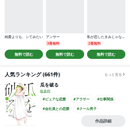
純愛よりも、シてみたい
アンサー
私が恋したきみじゃない（分冊版）
3冊無料
2冊無料
無料で読む
無料で読む
無料で読む
人気ランキング (661件)
もっと見る
瓜を破る
板倉梓
#ピュアな恋愛
#アラサー
#仕事関係
#会社員との恋愛
#クール男子
#主人公が30代女性
#主人公が会社員
作品詳細
#黒髪男子