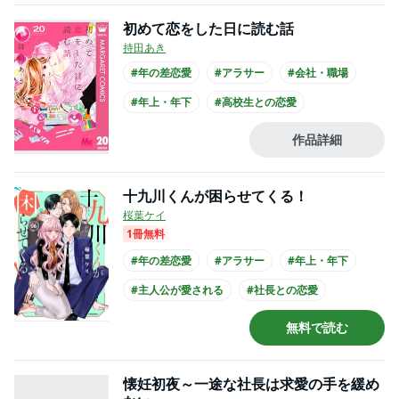
初めて恋をした日に読む話
持田あき
#年の差恋愛
#アラサー
#会社・職場
#年上・年下
#高校生との恋愛
#ひねくれ男子
#クール男子
作品詳細
#主人公が30代女性
#主人公が先生
#制服
十九川くんが困らせてくる！
桜葉ケイ
1冊無料
#年の差恋愛
#アラサー
#年上・年下
#主人公が愛される
#社長との恋愛
#爽やかイケメン
#主人公が20代女性
無料で読む
#主人公が会社員
#黒髪男子
懐妊初夜～一途な社長は求愛の手を緩め