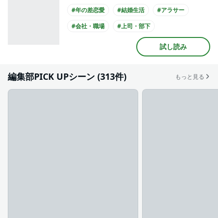
#年の差恋愛
#結婚生活
#アラサー
#会社・職場
#上司・部下
#主人公が愛される
#社長との恋愛
試し読み
#主人公が20代女性
#主人公が会社員
#スーツ
編集部PICK UPシーン (313件)
もっと見る