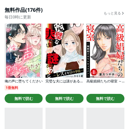
無料作品(176件)
もっと見る
毎日0時に更新
俺の声に堕ちてください
完璧な夫には謎がある～レス4年目の事情～
高級娼婦たちの寝室 ～闇聖母スカウトキャラバン～（分冊版）
1冊無料
無料で読む
無料で読む
無料で読む