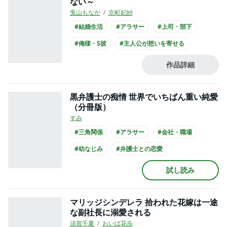
ない～
兎山もなか
京町妃紗
#結婚生活
#アラサー
#上司・部下
#俺様・S彼
#主人公が想いを寄せる
#社長との恋愛
#王子様系男子
作品詳細
#主人公が30代女性
#主人公が会社員
#スーツ
黒弁護士の痴情 世界でいちばん重い純愛
（分冊版）
すみ
#三角関係
#アラサー
#会社・職場
#幼なじみ
#弁護士との恋愛
#ミステリアス男子
#クール男子
試し読み
#主人公が20代女性
#主人公が会社員
#スーツ
マリッジシンデレラ 拾われた花嫁は一途
な副社長に溺愛される
須賀千夏
おいば花歩