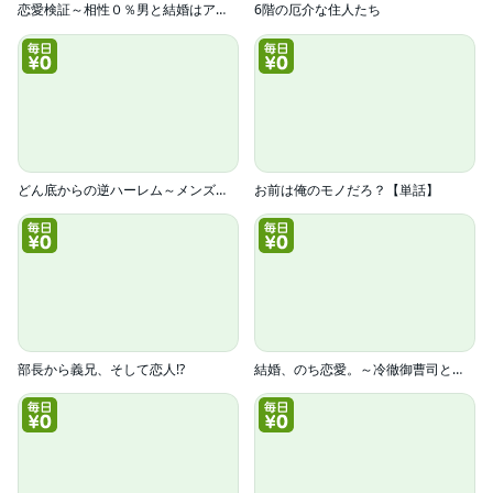
恋愛検証～相性０％男と結婚はアリ？【電子単行本版】
6階の厄介な住人たち
どん底からの逆ハーレム～メンズコスメ企画部に異動ですか！？～
お前は俺のモノだろ？【単話】
部長から義兄、そして恋人!?
結婚、のち恋愛。～冷徹御曹司と身代わり結婚～