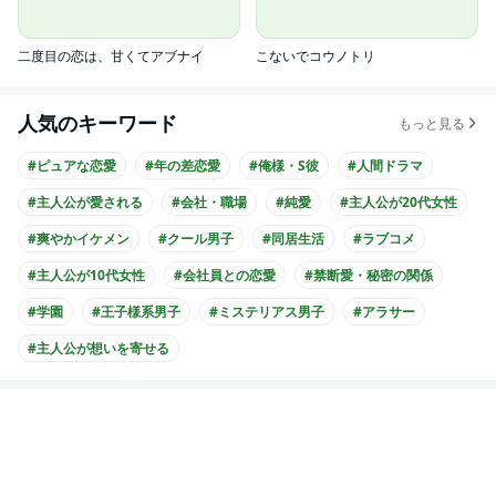
二度目の恋は、甘くてアブナイ
こないでコウノトリ
人気のキーワード
もっと見る
#ピュアな恋愛
#年の差恋愛
#俺様・S彼
#人間ドラマ
#主人公が愛される
#会社・職場
#純愛
#主人公が20代女性
#爽やかイケメン
#クール男子
#同居生活
#ラブコメ
#主人公が10代女性
#会社員との恋愛
#禁断愛・秘密の関係
#学園
#王子様系男子
#ミステリアス男子
#アラサー
#主人公が想いを寄せる