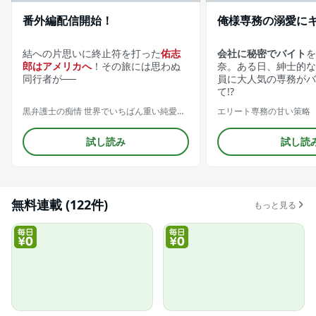
番外編配信開始！
俺様専務の溺愛に
結への片思いに終止符を打った
佑志
会社に秘密でバイト
を
郎はアメリカへ
！その旅には思わぬ
奈。ある日、紳士的な
同行者が──
員に大人気の専務がバ
て!?
黒弁護士の痴情 世界でいちばん重い純愛（分冊版）
エリート専務の甘い策略
試し読み
試し読
無料連載 (122件)
もっと見る