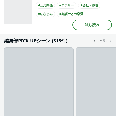
#三角関係
#アラサー
#会社・職場
#幼なじみ
#弁護士との恋愛
#ミステリアス男子
#クール男子
試し読み
#主人公が20代女性
#主人公が会社員
#スーツ
編集部PICK UPシーン (313件)
もっと見る