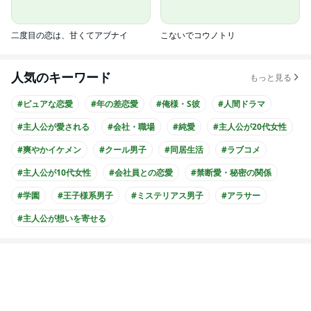
二度目の恋は、甘くてアブナイ
こないでコウノトリ
人気のキーワード
もっと見る
#ピュアな恋愛
#年の差恋愛
#俺様・S彼
#人間ドラマ
#主人公が愛される
#会社・職場
#純愛
#主人公が20代女性
#爽やかイケメン
#クール男子
#同居生活
#ラブコメ
#主人公が10代女性
#会社員との恋愛
#禁断愛・秘密の関係
#学園
#王子様系男子
#ミステリアス男子
#アラサー
#主人公が想いを寄せる