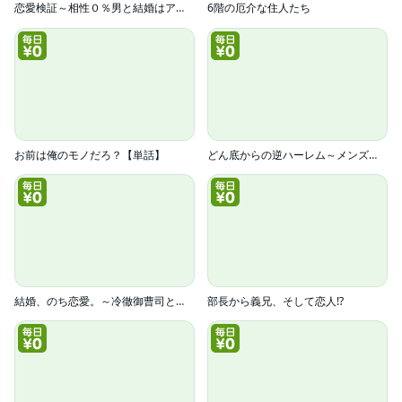
恋愛検証～相性０％男と結婚はアリ？【電子単行本版】
6階の厄介な住人たち
お前は俺のモノだろ？【単話】
どん底からの逆ハーレム～メンズコスメ企画部に異動ですか！？～
結婚、のち恋愛。～冷徹御曹司と身代わり結婚～
部長から義兄、そして恋人!?