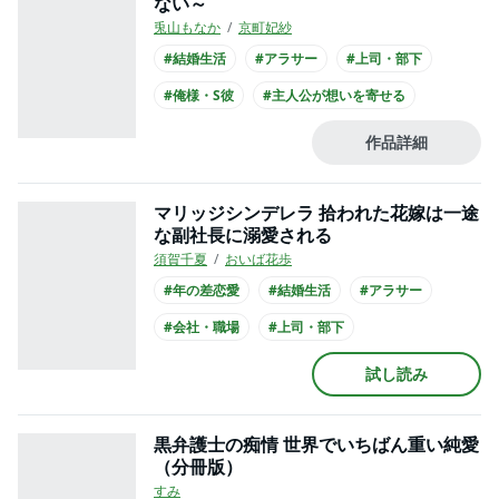
ない～
兎山もなか
京町妃紗
#結婚生活
#アラサー
#上司・部下
#俺様・S彼
#主人公が想いを寄せる
#社長との恋愛
#王子様系男子
作品詳細
#主人公が30代女性
#主人公が会社員
#スーツ
マリッジシンデレラ 拾われた花嫁は一途
な副社長に溺愛される
須賀千夏
おいば花歩
#年の差恋愛
#結婚生活
#アラサー
#会社・職場
#上司・部下
#主人公が愛される
#社長との恋愛
試し読み
#主人公が20代女性
#主人公が会社員
#スーツ
黒弁護士の痴情 世界でいちばん重い純愛
（分冊版）
すみ