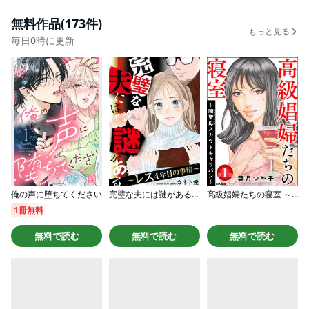
無料作品(173件)
もっと見る
毎日0時に更新
俺の声に堕ちてください
完璧な夫には謎がある～レス4年目の事情～
高級娼婦たちの寝室 ～闇聖母スカウトキャラバン～（分冊版）
1冊無料
無料で読む
無料で読む
無料で読む