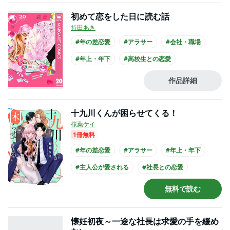
初めて恋をした日に読む話
持田あき
#年の差恋愛
#アラサー
#会社・職場
#年上・年下
#高校生との恋愛
#ひねくれ男子
#クール男子
作品詳細
#主人公が30代女性
#主人公が先生
#制服
十九川くんが困らせてくる！
桜葉ケイ
1冊無料
#年の差恋愛
#アラサー
#年上・年下
#主人公が愛される
#社長との恋愛
#爽やかイケメン
#主人公が20代女性
無料で読む
#主人公が会社員
#黒髪男子
懐妊初夜～一途な社長は求愛の手を緩め