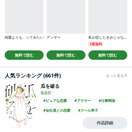
純愛よりも、シてみたい
アンサー
私が恋したきみじゃない（分冊版）
2冊無料
無料で読む
無料で読む
無料で読む
人気ランキング (661件)
もっと見る
瓜を破る
板倉梓
#ピュアな恋愛
#アラサー
#仕事関係
#会社員との恋愛
#クール男子
#主人公が30代女性
#主人公が会社員
作品詳細
#黒髪男子