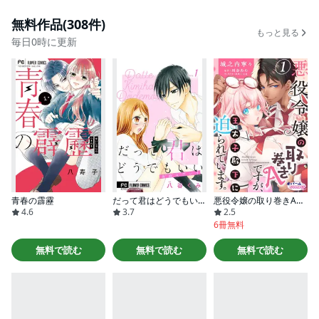
無料作品(308件)
もっと見る
毎日0時に更新
青春の霹靂
だって君はどうでもいい【マイクロ】
悪役令嬢の取り巻きAですが、王太子殿下に迫られています。
4.6
3.7
2.5
6冊無料
無料で読む
無料で読む
無料で読む