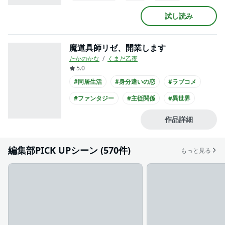
#主人公が愛される
#王族・貴族との恋愛
試し読み
#主人公が10代女性
#コミカライズ化
魔道具師リゼ、開業します
たかのかな
くまだ乙夜
5.0
#同居生活
#身分違いの恋
#ラブコメ
#ファンタジー
#主従関係
#異世界
#主人公が愛される
#王族・貴族との恋愛
作品詳細
#クール男子
#コミカライズ化
編集部PICK UPシーン (570件)
もっと見る