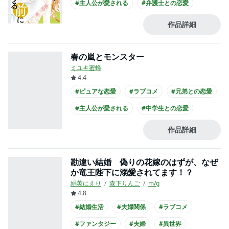
#主人公が愛される
#弁護士との恋愛
#クール男子
#主人公が会社員
#スーツ
作品詳細
春の嵐とモンスター
ミユキ蜜蜂
4.4
#ピュアな恋愛
#ラブコメ
#兄弟との恋愛
#主人公が愛される
#中学生との恋愛
#ひねくれ男子
#主人公が10代女性
作品詳細
#主人公が高校生
勘違い結婚 偽りの花嫁のはずが、なぜ
か竜王陛下に溺愛されてます！？
絹莢にえり
森下りんご
m/g
4.8
#結婚生活
#夫婦関係
#ラブコメ
#ファンタジー
#夫婦
#異世界