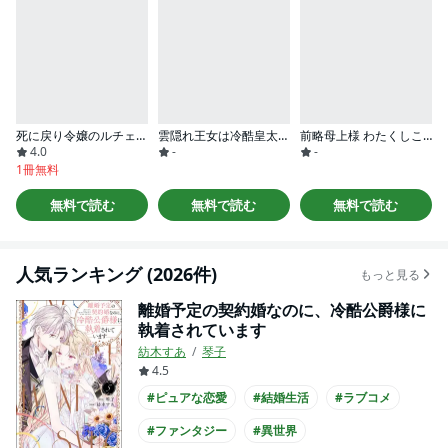
死に戻り令嬢のルチェッタ
雲隠れ王女は冷酷皇太子の腕の中～あなたに溺愛されても困ります！
前略母上様 わたくしこのたび異世界転生いたしまして、悪役令嬢になりました コミック版（分冊版）
4.0
-
-
1冊無料
無料で読む
無料で読む
無料で読む
人気ランキング (2026件)
もっと見る
離婚予定の契約婚なのに、冷酷公爵様に
執着されています
紡木すあ
琴子
4.5
#ピュアな恋愛
#結婚生活
#ラブコメ
#ファンタジー
#異世界