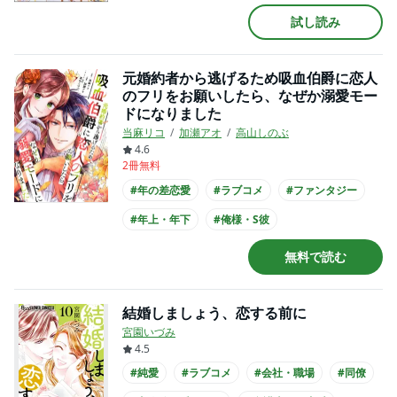
#王族・貴族との恋愛
#クール男子
試し読み
#主人公が10代女性
#コミカライズ化
元婚約者から逃げるため吸血伯爵に恋人
のフリをお願いしたら、なぜか溺愛モー
ドになりました
当麻リコ
加瀬アオ
高山しのぶ
4.6
2冊無料
#年の差恋愛
#ラブコメ
#ファンタジー
#年上・年下
#俺様・S彼
#主人公が想いを寄せる
#王族・貴族との恋愛
無料で読む
#主人公が10代女性
結婚しましょう、恋する前に
宮園いづみ
4.5
#純愛
#ラブコメ
#会社・職場
#同僚