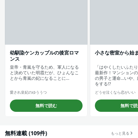
幼馴染ケンカップルの後宮ロマ
小さな密室から始
ンス
皇帝・青嵐を守るため、軍人になる
「はやくしたいふたり
と決めていた明霞だが、ひょんなこ
最新作！マンションの
とから青嵐の妃になることに…
の男子と運命…いや、
をする!?
愛され皇妃のゆううつ
どうせ泣くなら恋がいい
無料で読む
無料で読
無料連載 (109件)
もっと見る