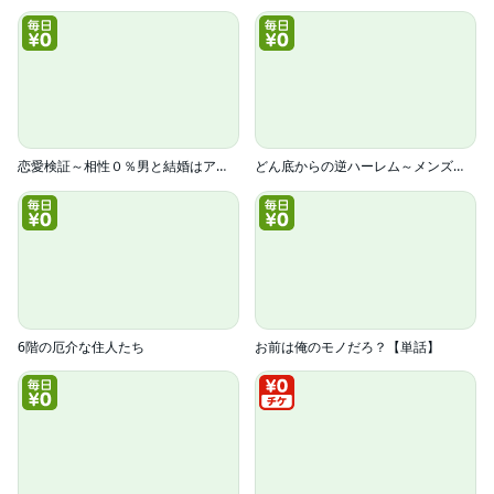
恋愛検証～相性０％男と結婚はアリ？【電子単行本版】
どん底からの逆ハーレム～メンズコスメ企画部に異動ですか！？～
6階の厄介な住人たち
お前は俺のモノだろ？【単話】