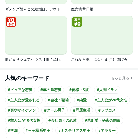
ダメンズ婚～この結婚は、アウトですか？～
魔女先輩日報
陽だまりシェアハウス【電子単行本】
これから幸せになります！ 虐げられ令嬢ですが敵対国の公爵様に何故か溺愛されてます（分冊版）
人気のキーワード
もっと見る
#ピュアな恋愛
#年の差恋愛
#俺様・S彼
#人間ドラマ
#主人公が愛される
#会社・職場
#純愛
#主人公が20代女性
#爽やかイケメン
#クール男子
#同居生活
#ラブコメ
#主人公が10代女性
#会社員との恋愛
#禁断愛・秘密の関係
#学園
#王子様系男子
#ミステリアス男子
#アラサー