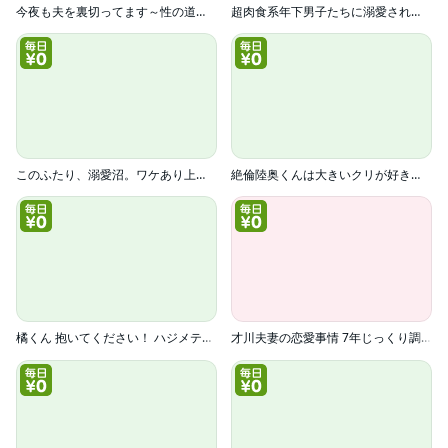
今夜も夫を裏切ってます～性の道具は年下隠れイケメン～【電子単行本】
超肉食系年下男子たちに溺愛されて困っています（フルカラー）
このふたり、溺愛沼。ワケあり上司の色気に酔う夜
絶倫陸奥くんは大きいクリが好き～褐色男子に溺愛されっぱなし～
橘くん 抱いてください！ ハジメテの相手は同僚王子！？（分冊版）
才川夫妻の恋愛事情 7年じっくり調教されました（分冊版）