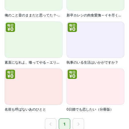
俺のこと昔のままだと思ってた？‐依頼したハウスキーパーはベッドメイキングが苦手でした。‐
新卒カレシの肉食愛撫～イキ尽くしたら、挿れてあげます
素直になれよ、喰ってやる～エリート紳士の下克上～
執事のいる生活はいかがですか？
名前も呼ばないあのひとと
0日婚でも恋したい（分冊版）
1