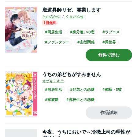
#長身男子
魔道具師リゼ、開業します
たかのかな
くまだ乙夜
1冊無料
#同居生活
#身分違いの恋
#ラブコメ
#ファンタジー
#主従関係
#異世界
#主人公が愛される
#王族・貴族との恋愛
無料で読む
#クール男子
#コミカライズ化
うちの弟どもがすみません
オザキアキラ
#同居生活
#兄弟との恋愛
#俺様・S彼
#家族愛
#高校生との恋愛
#主人公が10代女性
#主人公が高校生
作品詳細
#制服
#映画化
今夜、うちにおいで～冷徹上司の理性が