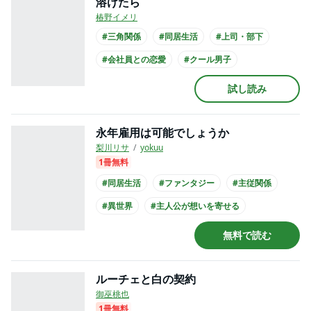
溶けたら
椿野イメリ
#三角関係
#同居生活
#上司・部下
#会社員との恋愛
#クール男子
#主人公が会社員
#黒髪男子
#スーツ
試し読み
永年雇用は可能でしょうか
梨川リサ
yokuu
1冊無料
#同居生活
#ファンタジー
#主従関係
#異世界
#主人公が想いを寄せる
#ミステリアス男子
#主人公がメイド
無料で読む
#コミカライズ化
ルーチェと白の契約
御巫桃也
1冊無料