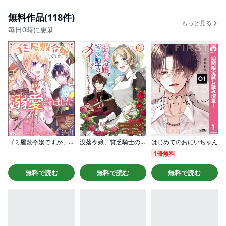
無料作品(118件)
もっと見る
毎日0時に更新
ゴミ屋敷令嬢ですが、追放された王子様（子供の姿にされた超有能魔法使い）を拾ったら溺愛されました！ コミック版
没落令嬢、貧乏騎士のメイドになります コミック版（分冊版）
はじめてのおにいちゃん
1冊無料
無料で読む
無料で読む
無料で読む