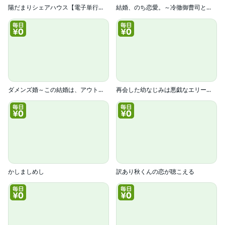
陽だまりシェアハウス【電子単行本】
結婚、のち恋愛。～冷徹御曹司と身代わり結婚～
ダメンズ婚～この結婚は、アウトですか？～
再会した幼なじみは悪戯なエリート警視～初心な同居がスタートしました～
かしましめし
訳あり秋くんの恋が聴こえる