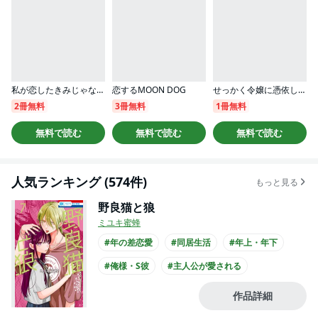
私が恋したきみじゃない（分冊版）
恋するMOON DOG
せっかく令嬢に憑依したのにすでにやらかした後でした！
2冊無料
3冊無料
1冊無料
無料で読む
無料で読む
無料で読む
人気ランキング (574件)
もっと見る
野良猫と狼
ミユキ蜜蜂
#年の差恋愛
#同居生活
#年上・年下
#俺様・S彼
#主人公が愛される
#ミュージシャンとの恋愛
#ひねくれ男子
作品詳細
#主人公が10代女性
#主人公が高校生