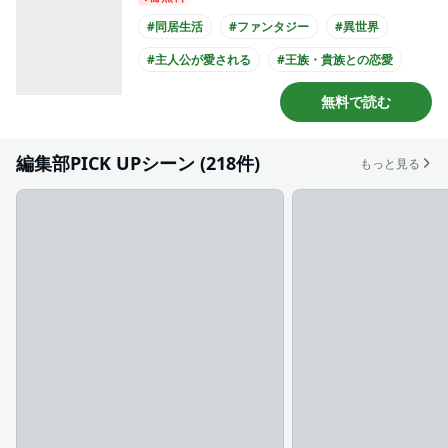
#同居生活
#ファンタジー
#異世界
#主人公が愛される
#王族・貴族との恋愛
#クール男子
#主人公が10代女性
無料で読む
#長身男子
#黒髪男子
編集部PICK UPシーン (218件)
もっと見る