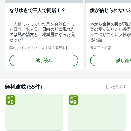
なりゆきで三人で同居！？
愛が信じられない
二人暮しをしていた兄を突然亡くし
本から全裸の男が飛び
た日向。ある日、
日向の前に現れた
実の愛が知りたい暴君
のは兄の親友と、地縛霊になった兄
んて信じてない女性が
だった!
る物語
陽だまりシェアハウス【電子単行本】
暴君王の初恋
試し読み
試し読
無料連載 (55件)
もっと見る