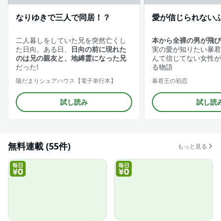
なりゆきで三人で同居！？
愛が信じられない
二人暮しをしていた兄を突然亡くし
本から全裸の男が飛び
た日向。ある日、
日向の前に現れた
実の愛が知りたい暴君
のは兄の親友と、地縛霊になった兄
んて信じてない女性が
だった!
る物語
陽だまりシェアハウス【電子単行本】
暴君王の初恋
試し読み
試し読
無料連載 (55件)
もっと見る