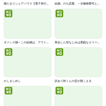
陽だまりシェアハウス【電子単行本】
結婚、のち恋愛。～冷徹御曹司と身代わり結婚～
ダメンズ婚～この結婚は、アウトですか？～
再会した幼なじみは悪戯なエリート警視～初心な同居がスタートしました～
かしましめし
訳あり秋くんの恋が聴こえる