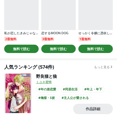
私が恋したきみじゃない（分冊版）
恋するMOON DOG
せっかく令嬢に憑依したのにすでにやらかした後でした！
2冊無料
3冊無料
1冊無料
無料で読む
無料で読む
無料で読む
人気ランキング (574件)
もっと見る
野良猫と狼
ミユキ蜜蜂
#年の差恋愛
#同居生活
#年上・年下
#俺様・S彼
#主人公が愛される
#ミュージシャンとの恋愛
#ひねくれ男子
作品詳細
#主人公が10代女性
#主人公が高校生