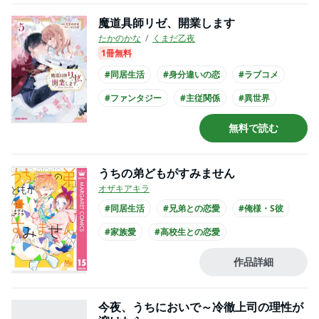
#長身男子
魔道具師リゼ、開業します
たかのかな
くまだ乙夜
1冊無料
#同居生活
#身分違いの恋
#ラブコメ
#ファンタジー
#主従関係
#異世界
#主人公が愛される
#王族・貴族との恋愛
無料で読む
#クール男子
#コミカライズ化
うちの弟どもがすみません
オザキアキラ
#同居生活
#兄弟との恋愛
#俺様・S彼
#家族愛
#高校生との恋愛
#主人公が10代女性
#主人公が高校生
作品詳細
#制服
#映画化
今夜、うちにおいで～冷徹上司の理性が