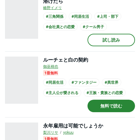
溶けたら
椿野イメリ
#三角関係
#同居生活
#上司・部下
#会社員との恋愛
#クール男子
#主人公が会社員
#黒髪男子
#スーツ
試し読み
ルーチェと白の契約
御巫桃也
1冊無料
#同居生活
#ファンタジー
#異世界
#主人公が愛される
#王族・貴族との恋愛
#クール男子
#主人公が10代女性
無料で読む
#長身男子
#黒髪男子
永年雇用は可能でしょうか
梨川リサ
yokuu
1冊無料