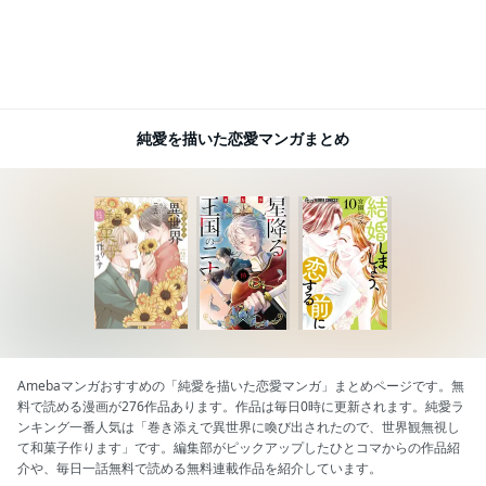
純愛を描いた恋愛マンガまとめ
Amebaマンガおすすめの「純愛を描いた恋愛マンガ」まとめページです。無
料で読める漫画が276作品あります。作品は毎日0時に更新されます。純愛ラ
ンキング一番人気は「巻き添えで異世界に喚び出されたので、世界観無視し
て和菓子作ります」です。編集部がピックアップしたひとコマからの作品紹
介や、毎日一話無料で読める無料連載作品を紹介しています。