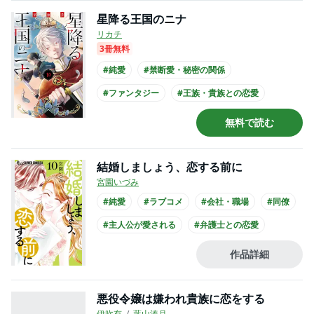
星降る王国のニナ
リカチ
3冊無料
#純愛
#禁断愛・秘密の関係
#ファンタジー
#王族・貴族との恋愛
#ミステリアス男子
#クール男子
無料で読む
#主人公が10代女性
#長身男子
#黒髪男子
結婚しましょう、恋する前に
宮園いづみ
#純愛
#ラブコメ
#会社・職場
#同僚
#主人公が愛される
#弁護士との恋愛
#クール男子
#主人公が会社員
#スーツ
作品詳細
悪役令嬢は嫌われ貴族に恋をする
伊吹有
葉山湊月