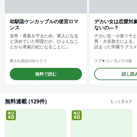
幼馴染ケンカップルの後宮ロマ
デカい女は恋愛対
ンス
ないの―？
皇帝・青嵐を守るため、軍人になる
デカい女・小泉リサと
と決めていた明霞だが、ひょんなこ
男・大谷敦士による、
とから青嵐の妃になることに…
詰まった学園ラブコメ
愛され皇妃のゆううつ
ラブ★コン モノクロ版
無料で読む
試し読
無料連載 (129件)
もっと見る