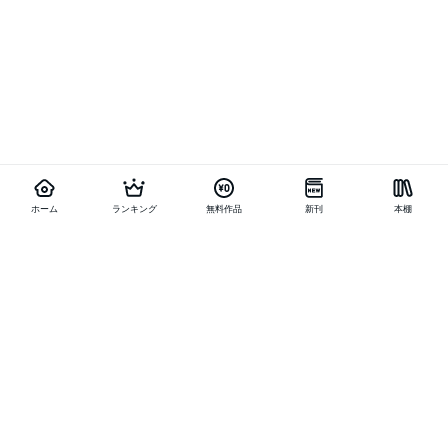
ホーム
ランキング
無料作品
新刊
本棚
他の作品を探す
メニュー
ランキング
新刊