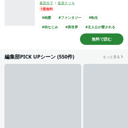
暮田呉子
藍原ナツキ
1冊無料
#純愛
#ファンタジー
#転生
#幼なじみ
#異世界
#主人公が愛される
#王族・貴族との恋愛
#爽やかイケメン
無料で読む
#コミカライズ化
編集部PICK UPシーン (550件)
もっと見る