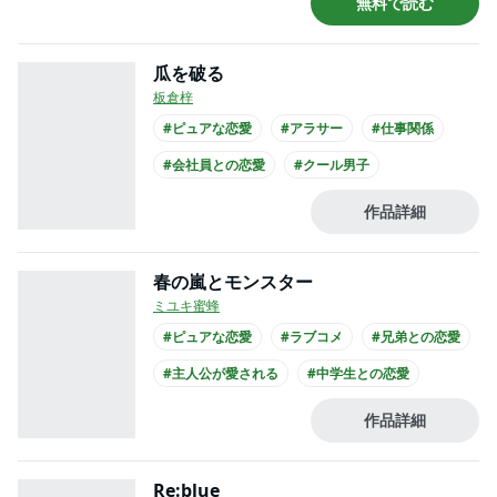
無料で読む
#コミカライズ化
瓜を破る
板倉梓
#ピュアな恋愛
#アラサー
#仕事関係
#会社員との恋愛
#クール男子
#主人公が30代女性
#主人公が会社員
作品詳細
#黒髪男子
春の嵐とモンスター
ミユキ蜜蜂
#ピュアな恋愛
#ラブコメ
#兄弟との恋愛
#主人公が愛される
#中学生との恋愛
#ひねくれ男子
#主人公が10代女性
作品詳細
#主人公が高校生
Re:blue