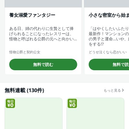
養女溺愛ファンタジー
小さな密室から始
ある日、姉の代わりに生贄として捧
「はやくしたいふたり
げられることになったレスリーは、
最新作！マンションの
怪物と呼ばれる公爵の元へと向かい…
の男子と運命…いや、
をする!?
怪物公爵と契約公女
どうせ泣くなら恋がいい
無料で読む
無料で読
無料連載 (130件)
もっと見る