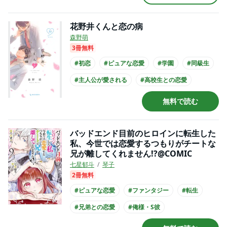
#主人公が10代女性
#コミカライズ化
花野井くんと恋の病
森野萌
3冊無料
#初恋
#ピュアな恋愛
#学園
#同級生
#主人公が愛される
#高校生との恋愛
#犬系男子
#講談社漫画賞
無料で読む
#主人公が10代女性
#主人公が高校生
バッドエンド目前のヒロインに転生した
私、今世では恋愛するつもりがチートな
兄が離してくれません!?@COMIC
七星郁斗
琴子
2冊無料
#ピュアな恋愛
#ファンタジー
#転生
#兄弟との恋愛
#俺様・S彼
#主人公が愛される
#主人公が10代女性