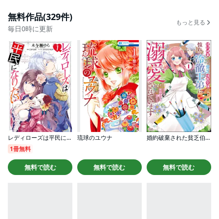
無料作品(329件)
もっと見る
毎日0時に更新
レディローズは平民になりたい
琉球のユウナ
婚約破棄された貧乏伯爵令嬢ですが、憧れの冷徹王弟に溺愛されています コミック版
1冊無料
無料で読む
無料で読む
無料で読む