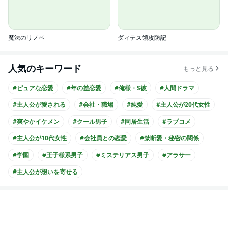
魔法のリノベ
ダィテス領攻防記
人気のキーワード
もっと見る
#ピュアな恋愛
#年の差恋愛
#俺様・S彼
#人間ドラマ
#主人公が愛される
#会社・職場
#純愛
#主人公が20代女性
#爽やかイケメン
#クール男子
#同居生活
#ラブコメ
#主人公が10代女性
#会社員との恋愛
#禁断愛・秘密の関係
#学園
#王子様系男子
#ミステリアス男子
#アラサー
#主人公が想いを寄せる