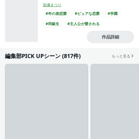
加瀬まつり
#年の差恋愛
#ピュアな恋愛
#学園
#同級生
#主人公が愛される
#高校生との恋愛
#爽やかイケメン
作品詳細
#犬系男子
#主人公が20代女性
#主人公が高校生
編集部PICK UPシーン (817件)
もっと見る