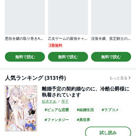
悪役令嬢の取り巻きAですが、王太子殿下に迫られています。
乙女ゲームの最強キャラたちが私に執着する
没落令嬢、貧乏騎士のメイドになります コミック版（分冊版）
2冊無料
無料で読む
無料で読む
無料で読む
人気ランキング (3131件)
もっと見る
離婚予定の契約婚なのに、冷酷公爵様に
執着されています
紡木すあ
琴子
#ピュアな恋愛
#結婚生活
#ラブコメ
#ファンタジー
#異世界
#王族・貴族との恋愛
#クール男子
試し読み