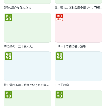
6階の厄介な住人たち
元、落ちこぼれ公爵令嬢です。THE COMIC
隣の席の、五十嵐くん。
エリート専務の甘い策略
甘く濡れる嘘～結婚という名の復讐～
モブ子の恋