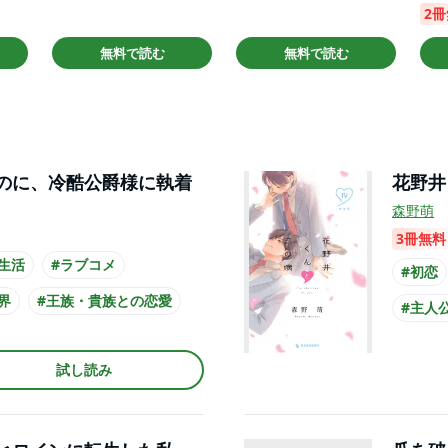
2
無料で読む
無料で読む
のに、冷酷公爵様に執着
花野井
森野萌
3冊無料
生活
#ラブコメ
#初恋
界
#王族・貴族との恋愛
#主人
が10代女性
#講談
試し読み
#主人