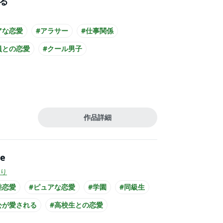
る
アな恋愛
#アラサー
#仕事関係
員との恋愛
#クール男子
公が30代女性
#主人公が会社員
#黒髪男子
作品詳細
ue
り
差恋愛
#ピュアな恋愛
#学園
#同級生
公が愛される
#高校生との恋愛
かイケメン
#犬系男子
#主人公が20代女性