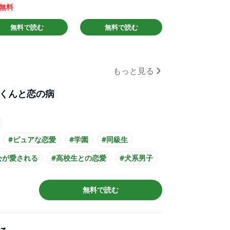
冊無料
無料で読む
無料で読む
もっと見る
くんと恋の病
#ピュアな恋愛
#学園
#同級生
公が愛される
#高校生との恋愛
#犬系男子
社漫画賞
#主人公が10代女性
無料で読む
公が高校生