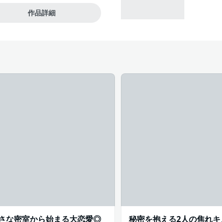
作品詳細
#主人
さな密室から始まる大恋愛◎
秘密を抱える2人の焦れキ