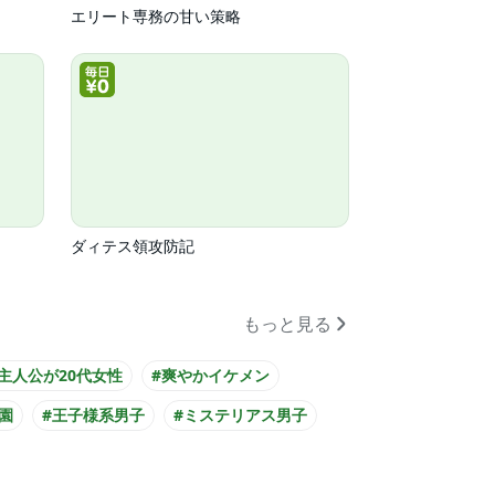
エリート専務の甘い策略
ダィテス領攻防記
もっと見る
#主人公が20代女性
#爽やかイケメン
園
#王子様系男子
#ミステリアス男子