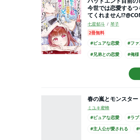
バッドエンド目前の
今世では恋愛するつ
てくれません!?@CO
七星郁斗
琴子
2冊無料
#ピュアな恋愛
#ファ
#兄弟との恋愛
#俺様
#主人公が10代女性
春の嵐とモンスター
ミユキ蜜蜂
#ピュアな恋愛
#ラブ
#主人公が愛される
#ひねくれ男子
#主人