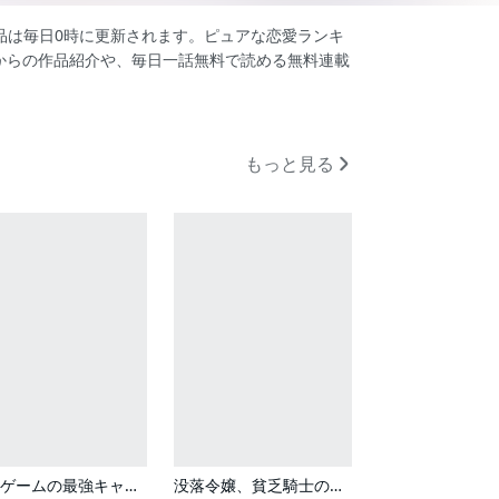
作品は毎日0時に更新されます。ピュアな恋愛ランキ
からの作品紹介や、毎日一話無料で読める無料連載
もっと見る
乙女ゲームの最強キャラたちが私に執着する
没落令嬢、貧乏騎士のメイドになります コミック版（分冊版）