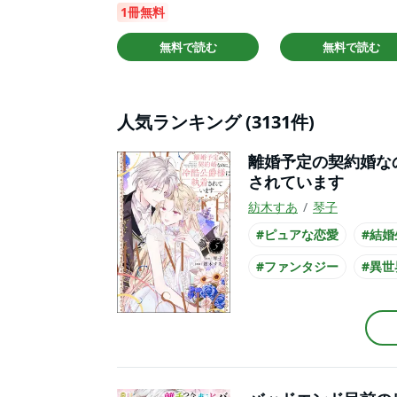
1冊無料
無料で読む
無料で読む
人気ランキング (3131件)
離婚予定の契約婚な
されています
紡木すあ
琴子
#ピュアな恋愛
#結婚
#ファンタジー
#異世
#クール男子
#主人公
#コミカライズ化