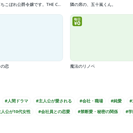
元、落ちこぼれ公爵令嬢です。THE COMIC
隣の席の、五十嵐くん。
子の恋
魔法のリノベ
#人間ドラマ
#主人公が愛される
#会社・職場
#純愛
主人公が10代女性
#会社員との恋愛
#禁断愛・秘密の関係
#学