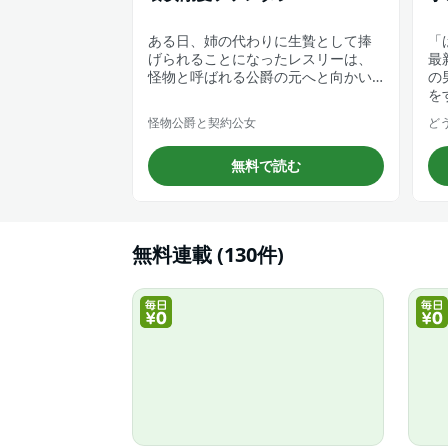
ある日、姉の代わりに生贄として捧
「
げられることになったレスリーは、
最
怪物と呼ばれる公爵の元へと向かい…
の
を
怪物公爵と契約公女
ど
無料で読む
無料連載 (130件)