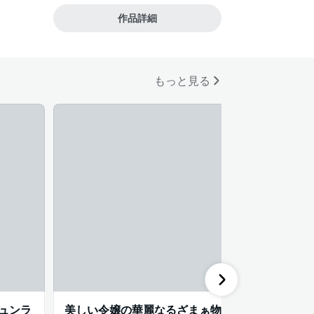
作品詳細
公が高校生
もっと見る
ュンラ
美しい令嬢の華麗なるざまぁ物
生き延び