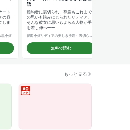
語
と!?
ナート
婚約者に裏切られ、尊厳もこれまで
いつものよ
その容
の思いも踏みにじられたリディア。
様。契約結
てしま
そんな彼女に思いもよらぬ人物が手
係のはずなの
を差し伸べーー
っ黒令嬢
侯爵令嬢リディアの美しき決断～裏切られたのでこちらから婚約破棄させていただきます～
無料で読む
もっと見る