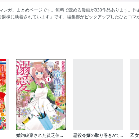
たマンガ」まとめページです。無料で読める漫画が330作品あります。
公爵様に執着されています」です。編集部がピックアップしたひとコマ
婚約破棄された貧乏伯爵令嬢ですが、憧れの冷徹王弟に溺愛されています コミック版
悪役令嬢の取り巻きAですが、王太子殿下に迫られています。