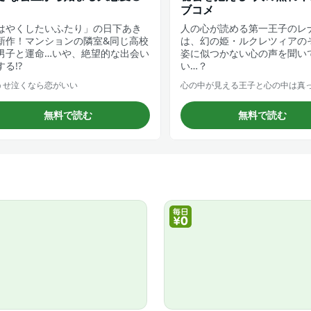
ブコメ
はやくしたいふたり」の日下あき
人の心が読める第一王子のレ
新作！マンションの隣室&同じ高校
は、幻の姫・ルクレツィアの
男子と運命…いや、絶望的な出会い
姿に似つかない心の声を聞い
する!?
い…？
うせ泣くなら恋がいい
心の中が見える王子と心の中は真
無料で読む
無料で読む