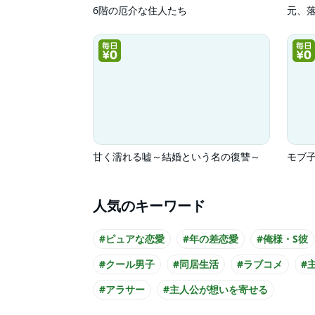
6階の厄介な住人たち
甘く濡れる嘘～結婚という名の復讐～
モブ
人気のキーワード
#ピュアな恋愛
#年の差恋愛
#俺様・S彼
#クール男子
#同居生活
#ラブコメ
#
#アラサー
#主人公が想いを寄せる