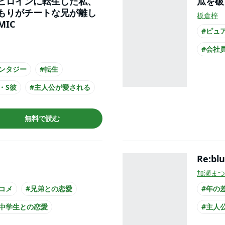
ヒロインに転生した私、
瓜を破
もりがチートな兄が離し
板倉梓
MIC
#ピュ
#会社
#主人
ンタジー
#転生
・S彼
#主人公が愛される
#コミカライズ化
無料で読む
Re:bl
加瀬まつ
コメ
#兄弟との恋愛
#年の
#中学生との恋愛
#主人
公が10代女性
#爽や