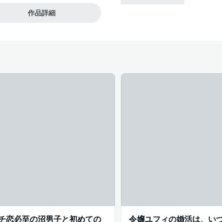
作品詳細
#主人
チ恋必至の沼男子と初めての
令嬢ユフィの婚活は、い