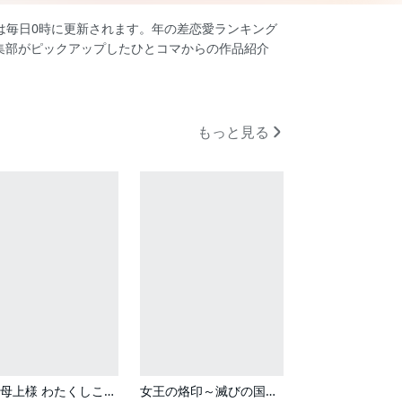
品は毎日0時に更新されます。年の差恋愛ランキング
集部がピックアップしたひとコマからの作品紹介
もっと見る
前略母上様 わたくしこのたび異世界転生いたしまして、悪役令嬢になりました コミック版（分冊版）
女王の烙印～滅びの国の夜伽巫女～