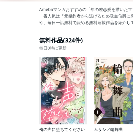
Amebaマンガおすすめの「年の差恋愛を描いた
一番人気は「元婚約者から逃げるため吸血伯爵に
や、毎日一話無料で読める無料連載作品を紹介し
無料作品(324件)
毎日0時に更新
俺の声に堕ちてください
ムサシノ輪舞曲