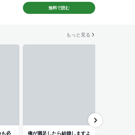
無料で読む
公が会社員
#黒髪男子
もっと見る
つも必
俺が満足したら結婚しますよ
逃げ場の