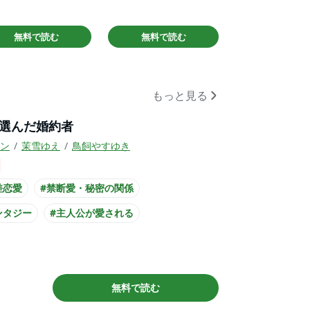
無料で読む
無料で読む
もっと見る
選んだ婚約者
ン
茉雪ゆえ
鳥飼やすゆき
差恋愛
#禁断愛・秘密の関係
ンタジー
#主人公が愛される
公が20代女性
#長身男子
#コミカライズ化
無料で読む