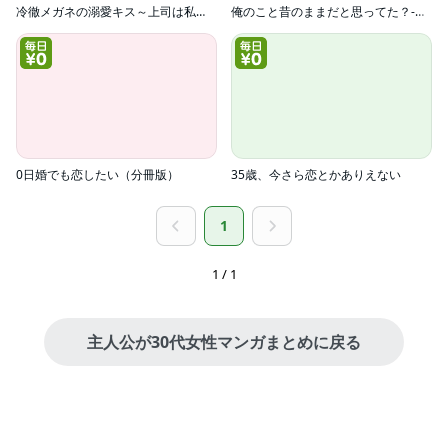
冷徹メガネの溺愛キス～上司は私の体温を２℃上げる～
俺のこと昔のままだと思ってた？‐依頼したハウスキーパーはベッドメイキングが苦手でした。‐
0日婚でも恋したい（分冊版）
35歳、今さら恋とかありえない
1
1 / 1
主人公が30代女性マンガまとめに戻る