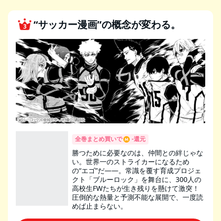
“サッカー漫画”の概念が変わる。
3
全巻まとめ買いで
-
還元
勝つために必要なのは、仲間との絆じゃな
い。世界一のストライカーになるため
の“エゴ”だ——。常識を覆す育成プロジェ
クト「ブルーロック」を舞台に、300人の
高校生FWたちが生き残りを懸けて激突！
圧倒的な熱量と予測不能な展開で、一度読
めば止まらない。