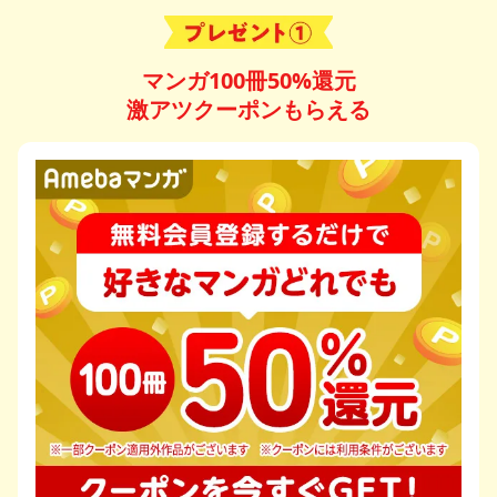
マンガ100冊50%還元
激アツクーポンもらえる