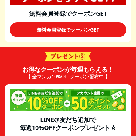
無料会員登録でクーポンGET
無料会員登録でクーポンGET
お得なクーポンが毎週もらえる！
【 全マンガ10%OFFクーポン配布中 】
LINE@友だち追加で
毎週10%OFFクーポンプレゼント☆