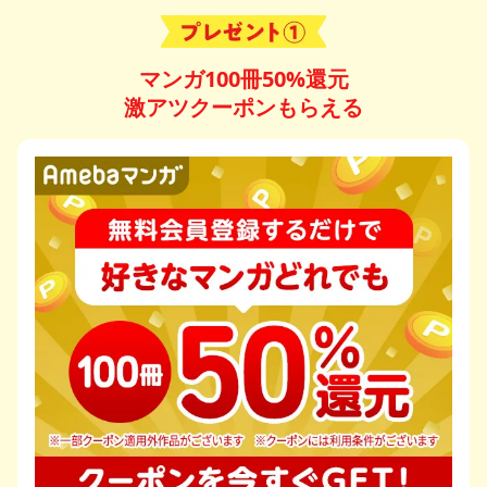
マンガ100冊50%還元
激アツクーポンもらえる