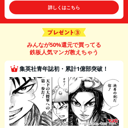
詳しくはこちら
みんなが50%還元で買ってる
鉄板人気マンガ教えちゃう
集英社青年誌初・累計1億部突破！
1