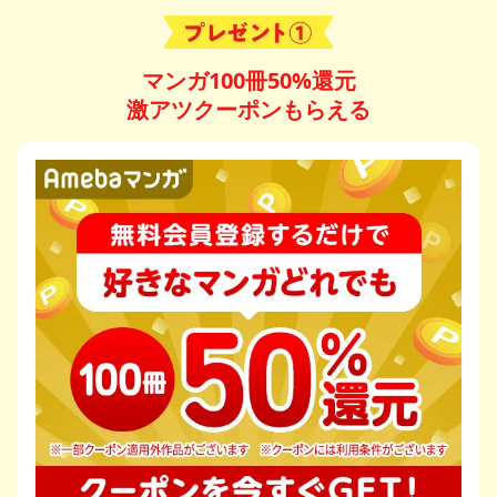
マンガ100冊50%還元
激アツクーポンもらえる