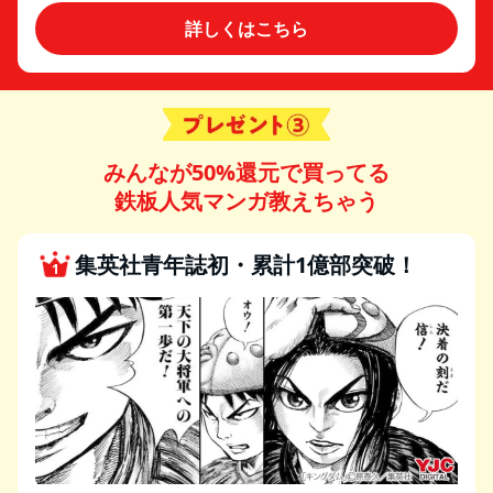
詳しくはこちら
みんなが50%還元で買ってる
鉄板人気マンガ教えちゃう
集英社青年誌初・累計1億部突破！
1