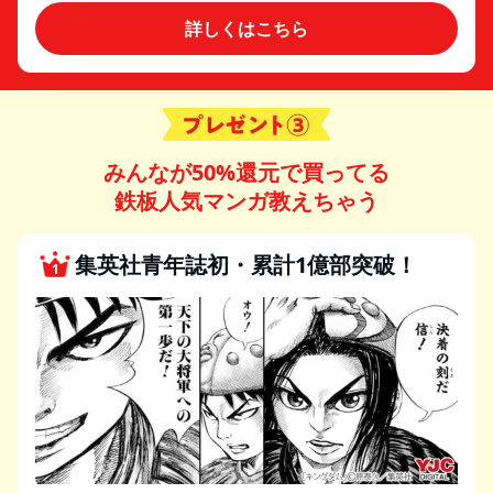
詳しくはこちら
みんなが50%還元で買ってる
鉄板人気マンガ教えちゃう
集英社青年誌初・累計1億部突破！
1