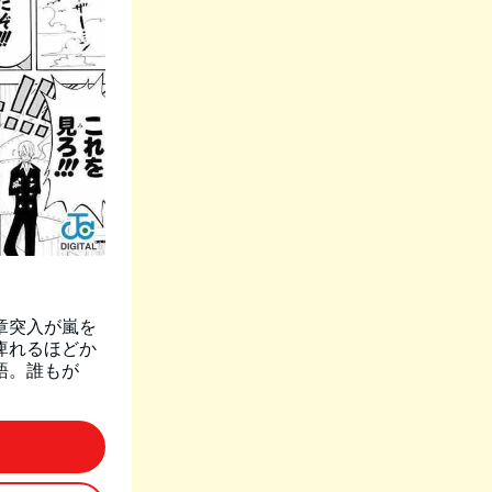
章突入が嵐を
痺れるほどか
語。誰もが