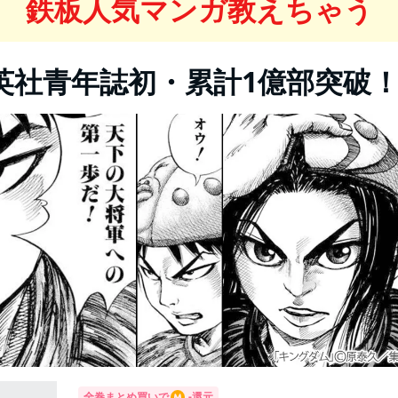
鉄板人気マンガ教えちゃう
英社青年誌初・累計1億部突破
全巻まとめ買いで
-
還元