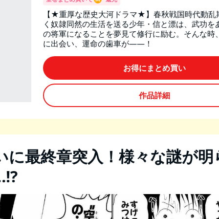
【★重厚な歴史大河ドラマ★】春秋戦国時代動乱
く奴隷同然の生活を送る少年・信と漂は、武功を
の将軍になることを夢見て修行に励む。そんな時
に出会い、運命の歯車が——！
お得にまとめ買い
作品詳細
いに最終章突入！様々な謎が明
!?