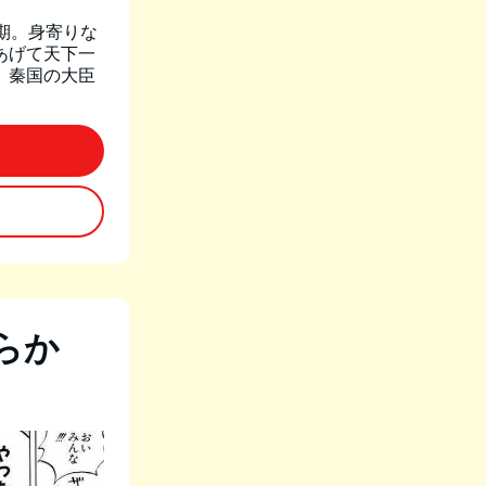
期。身寄りな
あげて天下一
、秦国の大臣
らか