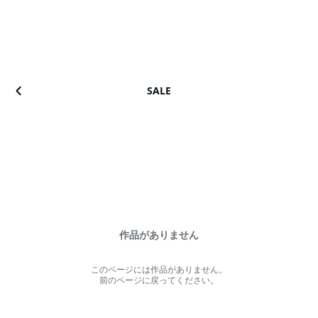
SALE
総合
少女・女性
少年・青年
TL
BL
メンズ
作品がありません
このページには作品がありません。
前のページに戻ってください。