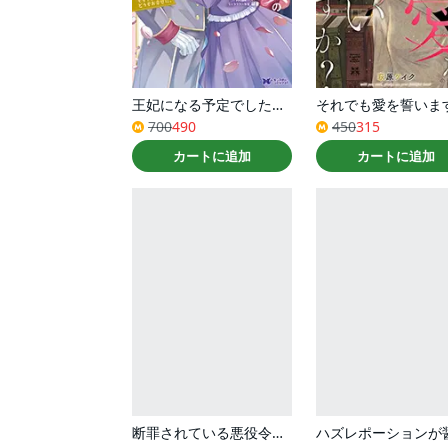
王妃になる予定でしたが、偽聖女の汚名を着せられたので逃亡したら、皇太子に溺愛されました。そちらもどうぞお幸せに。（コミック） ： 6
700
490
450
315
カートに追加
カートに追加
断罪されている悪役令嬢と入れ替わって婚約者たちをぶっ飛ばしたら、溺愛が待っていました（コミック） ： 2