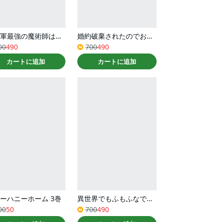
魔王軍最強の魔術師は人間だった（コミック） ： 3
婚約破棄されたのでお掃除メイドになったら笑わない貴公子様に溺愛されました（コミック） ： 3
00
490
700
490
カートに追加
カートに追加
ーハニーホーム 3巻
異世界でもふもふなでなでするためにがんばってます。（コミック） ： 13
00
50
700
490