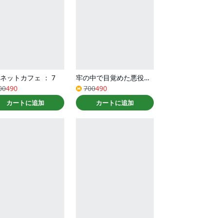
ネットカフェ ： 7
牢の中で目覚めた悪役令嬢は死にたくない～処刑を回避したら、待っていたのは溺愛でした～（コミック） ： 3
00
490
700
490
カートに追加
カートに追加