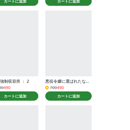
カートに追加
カートに追加
強制収容所 ： 2
悪役令嬢に選ばれたなら、優雅に演じてみせましょう！（コミック） ： 3
00
490
700
490
カートに追加
カートに追加