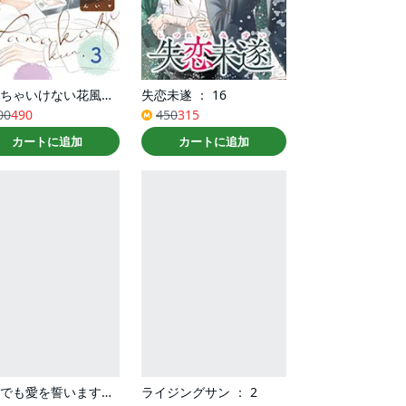
恋しちゃいけない花風くん ： 3
失恋未遂 ： 16
00
490
450
315
カートに追加
カートに追加
それでも愛を誓いますか？ ： 9
ライジングサン ： 2