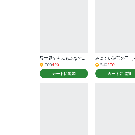
異世界でもふもふなでなでするためにがんばってます。（コミック） ： 12
みにくい遊郭の子（
700
490
540
270
カートに追加
カートに追加