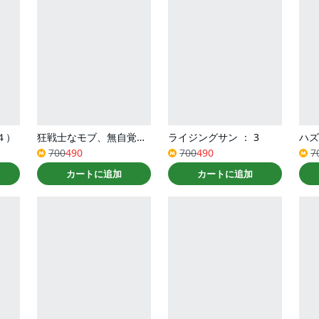
４）
狂戦士なモブ、無自覚に本編を破壊する（コミック） ： 2
ライジングサン ： 3
700
490
700
490
7
カートに追加
カートに追加