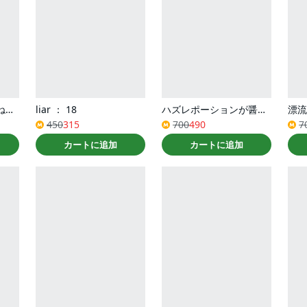
「お前が代わりに死ね」と言われた私。妹の身代わりに冷酷な辺境伯のもとへ嫁ぎ、幸せを手に入れる（コミック） ： 3
liar ： 18
ハズレポーションが醤油だったので料理することにしました（コミック） ： 8
漂流
450
315
700
490
7
カートに追加
カートに追加