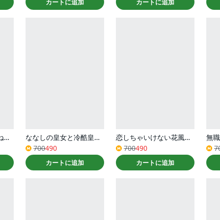
カートに追加
カートに追加
「お前が代わりに死ね」と言われた私。妹の身代わりに冷酷な辺境伯のもとへ嫁ぎ、幸せを手に入れる（コミック） ： 2
ななしの皇女と冷酷皇帝 ～虐げられた幼女、今世では龍ともふもふに溺愛されています～（コミック） ： 3
恋しちゃいけない花風くん ： 4
無職
700
490
700
490
7
カートに追加
カートに追加