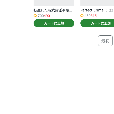
転生したら武闘派令嬢！？恋しなきゃ死んじゃうなんて無理ゲーです（コミック） ： 3
Perfect Crime ： 23
700
490
450
315
カートに追加
カートに追加
最初