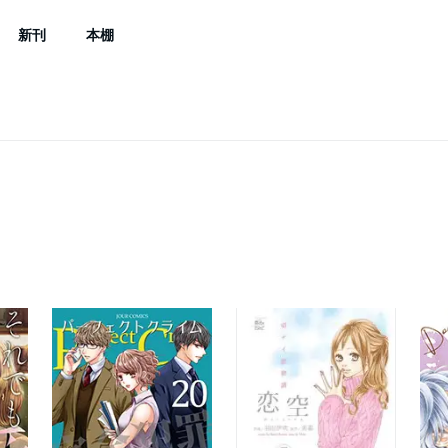
新刊
本棚
TL
BL
メンズ
ライトノベル
小説・文