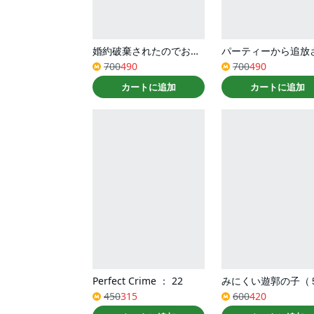
婚約破棄されたのでお掃除メイドになったら笑わない貴公子様に溺愛されました（コミック） ： 2
700
490
700
490
カートに追加
カートに追加
Perfect Crime ： 22
みにくい遊郭の子（
450
315
600
420