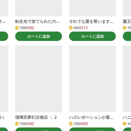
パーティーから追放されたその治癒師、実は最強につき（コミック） ： 3
転生先で捨てられたので、もふもふ達とお料理しますR～お飾り王妃はマイペースに最強です～（コミック） ： 2
それでも愛を誓いますか？ ： 10
700
490
450
315
7
カートに追加
カートに追加
５）
瑠璃宮夢幻古物店 ： 2
ハズレポーションが醤油だったので料理することにしました（コミック） ： 7
ハニ
700
490
700
490
1