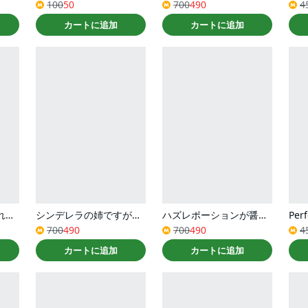
100
50
700
490
4
カートに追加
カートに追加
義妹に婚約者を奪われた落ちこぼれ令嬢は、天才魔術師に溺愛される(コミック) ： 7
シンデレラの姉ですが、不本意ながら王子と結婚することになりました～身代わり王太子妃は離宮でスローライフを満喫する～（コミック） ： 5
ハズレポーションが醤油だったので料理することにしました（コミック） ： 5
Per
700
490
700
490
4
カートに追加
カートに追加