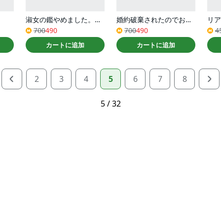
淑女の鑑やめました。時を逆行した公爵令嬢は、わがままな妹に振り回されないよう性格悪く生き延びます！（コミック） ： 3
婚約破棄されたのでお掃除メイドになったら笑わない貴公子様に溺愛されました（コミック） ： 4
リア
700
490
700
490
4
カートに追加
カートに追加
2
3
4
5
6
7
8
5 / 32