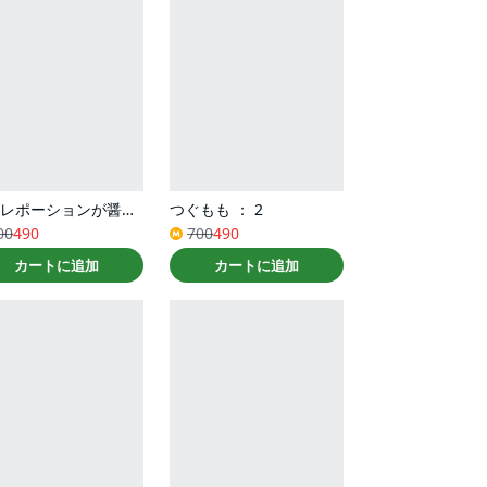
ハズレポーションが醤油だったので料理することにしました（コミック） ： 6
つぐもも ： 2
00
490
700
490
カートに追加
カートに追加