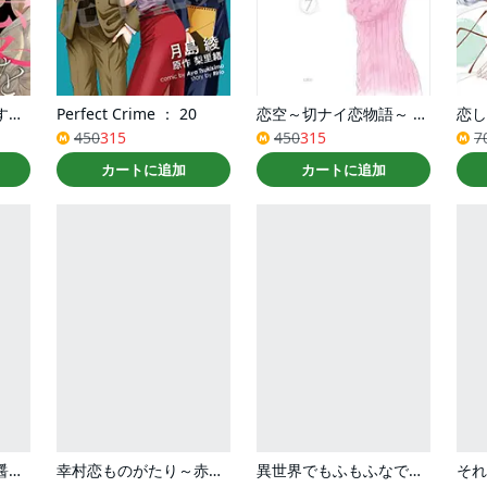
それでも愛を誓いますか？ ： 8
Perfect Crime ： 20
恋空～切ナイ恋物語～ ： 7
450
315
450
315
7
カートに追加
カートに追加
ハズレポーションが醤油だったので料理することにしました（コミック） ： 4
幸村恋ものがたり～赤色恋愛クロニクル～ 2巻
異世界でもふもふなでなでするためにがんばってます。（コミック） ： 11